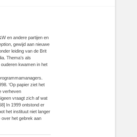
C&W en andere partijen en
eption
, gewijd aan nieuwe
der leiding van de Brit
ia. Thema’s als
 ouderen kwamen in het
als programmamanagers.
8. ‘Op papier ziet het
le verheven
igeen vraagt zich af wat
-68] In 1999 ontstond er
 het instituut niet langer
e over het gebrek aan