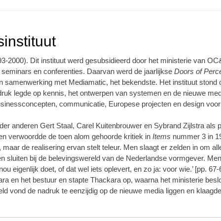
instituut
3-2000). Dit instituut werd gesubsidieerd door het ministerie van O
seminars en conferenties. Daarvan werd de jaarlijkse
Doors of Perc
n samenwerking met Mediamatic, het bekendste. Het instituut stond on
druk legde op kennis, het ontwerpen van systemen en de nieuwe med
sinessconcepten, communicatie, Europese projecten en design voor
 onder anderen Gert Staal, Carel Kuitenbrouwer en Sybrand Zijlstra 
n verwoordde de toen alom gehoorde kritiek in
Items
nummer 3 in 199
, maar de realisering ervan stelt teleur. Men slaagt er zelden in om al
en sluiten bij de belevingswereld van de Nederlandse vormgever. Men
ou eigenlijk doet, of dat wel iets oplevert, en zo ja: voor wie.’ [pp. 67
a en het bestuur en stapte Thackara op, waarna het ministerie besloot
eld vond de nadruk te eenzijdig op de nieuwe media liggen en klaagd