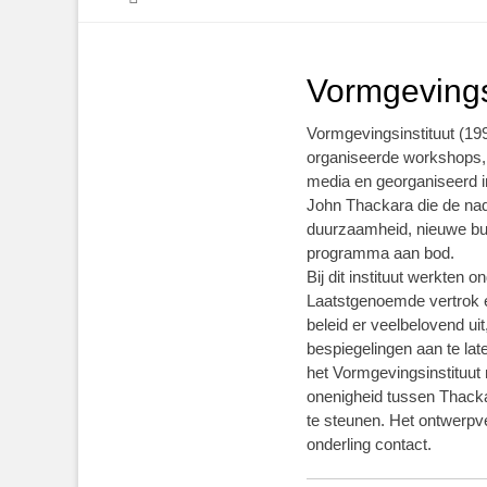
inhoud
Vormgevings
Vormgevingsinstituut (199
organiseerde workshops, 
media en georganiseerd i
John Thackara die de na
duurzaamheid, nieuwe bu
programma aan bod.
Bij dit instituut werkten
Laatstgenoemde vertrok e
beleid er veelbelovend uit
bespiegelingen aan te lat
het Vormgevingsinstituut n
onenigheid tussen Thackar
te steunen. Het ontwerpv
onderling contact.