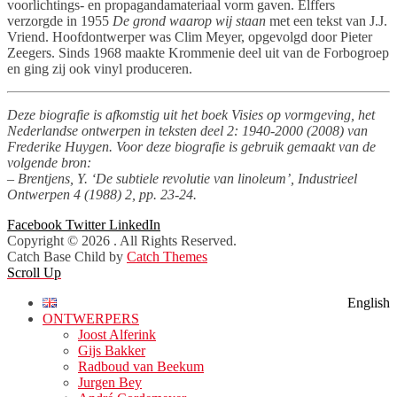
voorlichtings- en propagandamateriaal vorm gaven. Elffers
verzorgde in 1955
De grond waarop wij staan
met een tekst van J.J.
Vriend. Hoofdontwerper was Clim Meyer, opgevolgd door Pieter
Zeegers. Sinds 1968 maakte Krommenie deel uit van de Forbogroep
en ging zij ook vinyl produceren.
Deze biografie is afkomstig uit het boek Visies op vormgeving, het
Nederlandse ontwerpen in teksten deel 2: 1940-2000 (2008) van
Frederike Huygen. Voor deze biografie is gebruik gemaakt van de
volgende bron:
– Brentjens, Y. ‘De subtiele revolutie van linoleum’, Industrieel
Ontwerpen 4 (1988) 2, pp. 23-24.
Facebook
Twitter
LinkedIn
Copyright © 2026
. All Rights Reserved.
Catch Base Child by
Catch Themes
Scroll Up
English
ONTWERPERS
Joost Alferink
Gijs Bakker
Radboud van Beekum
Jurgen Bey