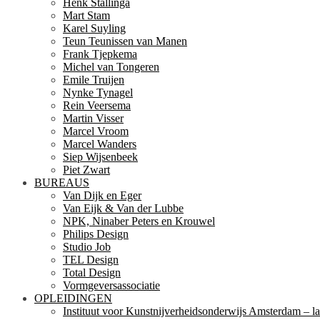
Henk Stallinga
Mart Stam
Karel Suyling
Teun Teunissen van Manen
Frank Tjepkema
Michel van Tongeren
Emile Truijen
Nynke Tynagel
Rein Veersema
Martin Visser
Marcel Vroom
Marcel Wanders
Siep Wijsenbeek
Piet Zwart
BUREAUS
Van Dijk en Eger
Van Eijk & Van der Lubbe
NPK, Ninaber Peters en Krouwel
Philips Design
Studio Job
TEL Design
Total Design
Vormgeversassociatie
OPLEIDINGEN
Instituut voor Kunstnijverheidsonderwijs Amsterdam – la