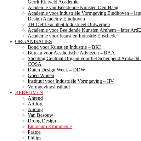
Gerrit Rietveld Academie
Academie van Beeldende Kunsten Den Haag
Academie voor Industriële Vormgeving Eindhoven – late
Design Academy Eindhoven
TH Delft Faculteit Industrieel Ontwerpen
Academie voor Beeldende Kunsten Arnhem – later ArtE
Academie voor Kunst en Industrie Enschede
ORGANISATIES
Bond voor Kunst en Industrie – BKI
Bureau voor Aesthetische Adviezen – BAA
Stichting Centraal Orgaan voor het Scheppend Ambacht
COSA
Dutch Design Week – DDW
Goed Wonen
Instituut voor Industriële Vormgeving – IIV
Vormgevingsinstituut
BEDRIJVEN
Ahrend
Artifort
Auping
Van Besouw
Droog Design
Linoleum Krommenie
Pastoe
Philips