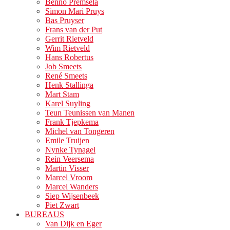
Benno Premsela
Simon Mari Pruys
Bas Pruyser
Frans van der Put
Gerrit Rietveld
Wim Rietveld
Hans Robertus
Job Smeets
René Smeets
Henk Stallinga
Mart Stam
Karel Suyling
Teun Teunissen van Manen
Frank Tjepkema
Michel van Tongeren
Emile Truijen
Nynke Tynagel
Rein Veersema
Martin Visser
Marcel Vroom
Marcel Wanders
Siep Wijsenbeek
Piet Zwart
BUREAUS
Van Dijk en Eger