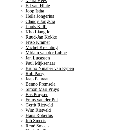
Maria Hees
Ed van Hinte
Joop Istha
Hella Jongerius
Claudy Jongstra
Louis Kalff
Kho Liang Ie
Ruud-Jan Kokke
Friso Kramer
Michel Krechting
Miriam van der Lubbe
Jan Lucassen
Paul Mijksenaar
Bruno Ninaber van Eyben
Rob Parry
Jaap Penraat
Benno Premsela
Simon Mari Pruys
Bas Pruyser
Frans van der Put
Gerrit Rietveld
Wim Rietveld
Hans Robertus
Job Smeets
René Smeets