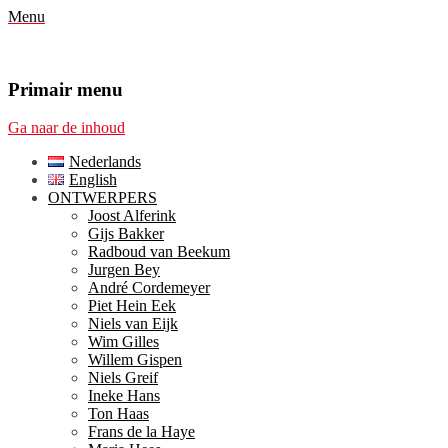
Menu
Primair menu
Ga naar de inhoud
Nederlands
English
ONTWERPERS
Joost Alferink
Gijs Bakker
Radboud van Beekum
Jurgen Bey
André Cordemeyer
Piet Hein Eek
Niels van Eijk
Wim Gilles
Willem Gispen
Niels Greif
Ineke Hans
Ton Haas
Frans de la Haye