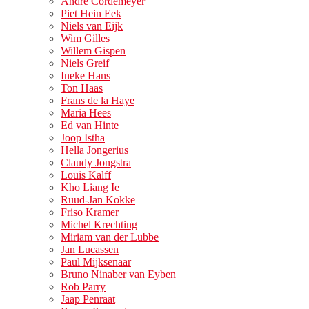
André Cordemeyer
Piet Hein Eek
Niels van Eijk
Wim Gilles
Willem Gispen
Niels Greif
Ineke Hans
Ton Haas
Frans de la Haye
Maria Hees
Ed van Hinte
Joop Istha
Hella Jongerius
Claudy Jongstra
Louis Kalff
Kho Liang Ie
Ruud-Jan Kokke
Friso Kramer
Michel Krechting
Miriam van der Lubbe
Jan Lucassen
Paul Mijksenaar
Bruno Ninaber van Eyben
Rob Parry
Jaap Penraat