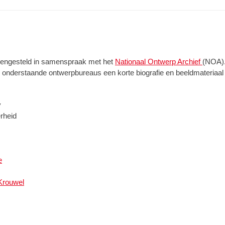
amengesteld in samenspraak met het
Nationaal Ontwerp Archief
(NOA). 
le onderstaande ontwerpbureaus een korte biografie en beeldmateriaal
y
rheid
e
Krouwel