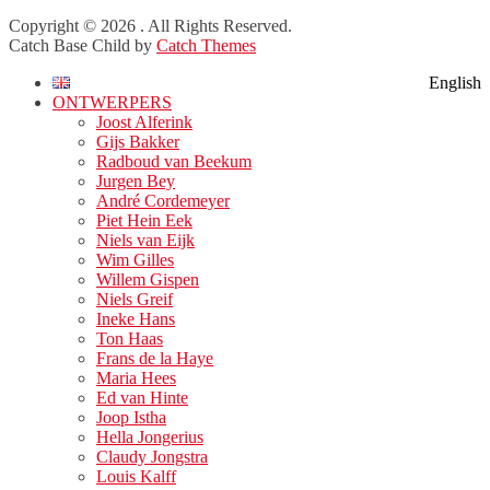
Facebook
Twitter
LinkedIn
Copyright © 2026
. All Rights Reserved.
Catch Base Child by
Catch Themes
Scroll
English
Up
ONTWERPERS
Joost Alferink
Gijs Bakker
Radboud van Beekum
Jurgen Bey
André Cordemeyer
Piet Hein Eek
Niels van Eijk
Wim Gilles
Willem Gispen
Niels Greif
Ineke Hans
Ton Haas
Frans de la Haye
Maria Hees
Ed van Hinte
Joop Istha
Hella Jongerius
Claudy Jongstra
Louis Kalff