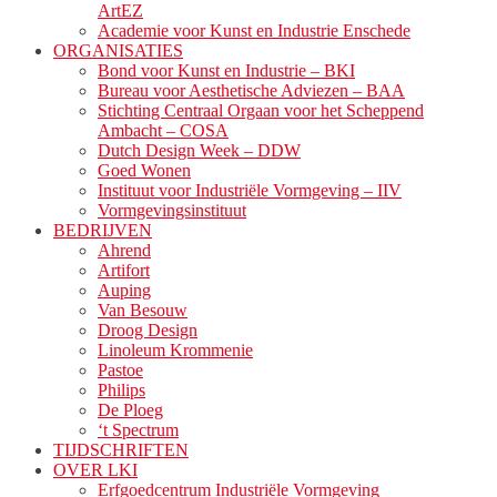
ArtEZ
Academie voor Kunst en Industrie Enschede
ORGANISATIES
Bond voor Kunst en Industrie – BKI
Bureau voor Aesthetische Adviezen – BAA
Stichting Centraal Orgaan voor het Scheppend
Ambacht – COSA
Dutch Design Week – DDW
Goed Wonen
Instituut voor Industriële Vormgeving – IIV
Vormgevingsinstituut
BEDRIJVEN
Ahrend
Artifort
Auping
Van Besouw
Droog Design
Linoleum Krommenie
Pastoe
Philips
De Ploeg
‘t Spectrum
TIJDSCHRIFTEN
OVER LKI
Erfgoedcentrum Industriële Vormgeving