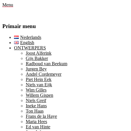
Menu
Primair menu
Ga
Nederlands
naar
English
de
ONTWERPERS
inhoud
Joost Alferink
Gijs Bakker
Radboud van Beekum
Jurgen Bey
André Cordemeyer
Piet Hein Eek
Niels van Eijk
Wim Gilles
Willem Gispen
Niels Greif
Ineke Hans
Ton Haas
Frans de la Haye
Maria Hees
Ed van Hinte