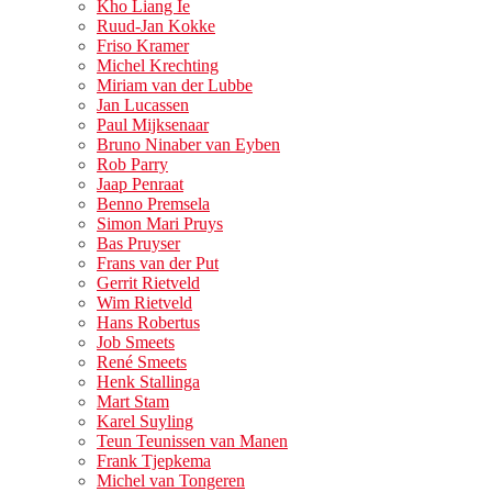
Kho Liang Ie
Ruud-Jan Kokke
Friso Kramer
Michel Krechting
Miriam van der Lubbe
Jan Lucassen
Paul Mijksenaar
Bruno Ninaber van Eyben
Rob Parry
Jaap Penraat
Benno Premsela
Simon Mari Pruys
Bas Pruyser
Frans van der Put
Gerrit Rietveld
Wim Rietveld
Hans Robertus
Job Smeets
René Smeets
Henk Stallinga
Mart Stam
Karel Suyling
Teun Teunissen van Manen
Frank Tjepkema
Michel van Tongeren