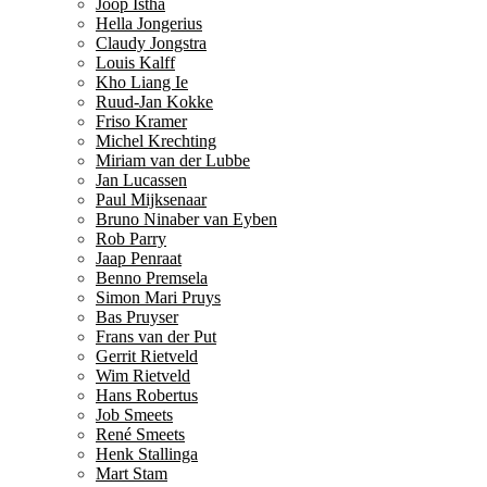
Joop Istha
Hella Jongerius
Claudy Jongstra
Louis Kalff
Kho Liang Ie
Ruud-Jan Kokke
Friso Kramer
Michel Krechting
Miriam van der Lubbe
Jan Lucassen
Paul Mijksenaar
Bruno Ninaber van Eyben
Rob Parry
Jaap Penraat
Benno Premsela
Simon Mari Pruys
Bas Pruyser
Frans van der Put
Gerrit Rietveld
Wim Rietveld
Hans Robertus
Job Smeets
René Smeets
Henk Stallinga
Mart Stam