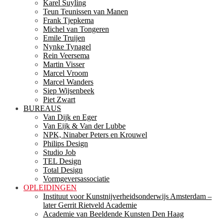
Karel Suyling
Teun Teunissen van Manen
Frank Tjepkema
Michel van Tongeren
Emile Truijen
Nynke Tynagel
Rein Veersema
Martin Visser
Marcel Vroom
Marcel Wanders
Siep Wijsenbeek
Piet Zwart
BUREAUS
Van Dijk en Eger
Van Eijk & Van der Lubbe
NPK, Ninaber Peters en Krouwel
Philips Design
Studio Job
TEL Design
Total Design
Vormgeversassociatie
OPLEIDINGEN
Instituut voor Kunstnijverheidsonderwijs Amsterdam –
later Gerrit Rietveld Academie
Academie van Beeldende Kunsten Den Haag