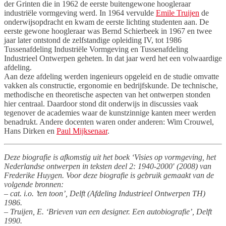
der Grinten die in 1962 de eerste buitengewone hoogleraar
industriële vormgeving werd. In 1964 vervulde
Emile Truijen
de
onderwijsopdracht en kwam de eerste lichting studenten aan. De
eerste gewone hoogleraar was Bernd Schierbeek in 1967 en twee
jaar later ontstond de zelfstandige opleiding IV, tot 1986
Tussenafdeling Industriële Vormgeving en Tussenafdeling
Industrieel Ontwerpen geheten. In dat jaar werd het een volwaardige
afdeling.
Aan deze afdeling werden ingenieurs opgeleid en de studie omvatte
vakken als constructie, ergonomie en bedrijfskunde. De technische,
methodische en theoretische aspecten van het ontwerpen stonden
hier centraal. Daardoor stond dit onderwijs in discussies vaak
tegenover de academies waar de kunstzinnige kanten meer werden
benadrukt. Andere docenten waren onder anderen: Wim Crouwel,
Hans Dirken en
Paul Mijksenaar
.
Deze biografie is afkomstig uit het boek ‘Visies op vormgeving, het
Nederlandse ontwerpen in teksten deel 2: 1940-2000′ (2008) van
Frederike Huygen. Voor deze biografie is gebruik gemaakt van de
volgende bronnen:
– cat. i.o. ’ten toon’, Delft (Afdeling Industrieel Ontwerpen TH)
1986.
– Truijen, E. ‘Brieven van een designer. Een autobiografie’, Delft
1990.