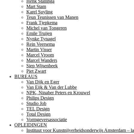
Henk Stallinga
Mart Stam
Karel Suyling
Teun Teunissen van Manen
Frank Tjepkema
Michel van Tongeren
Emile Truijen
Nynke Tynagel
Rein Veersema
Martin Visser
Marcel Vroom
Marcel Wanders
Siep Wijsenbeek
Piet Zwart
BUREAUS
Van Dijk en Eger
Van Eijk & Van der Lubbe
NPK, Ninaber Peters en Krouwel
Philips Design
Studio Job
TEL Design
Total Design
Vormgeversassociatie
OPLEIDINGEN
Instituut voor Kunstnijverheidsonderwijs Amsterdam – la