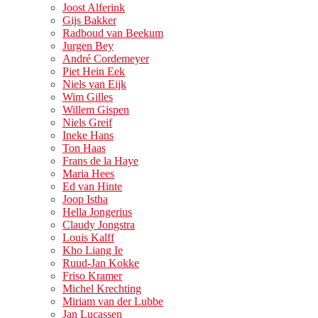
Joost Alferink
Gijs Bakker
Radboud van Beekum
Jurgen Bey
André Cordemeyer
Piet Hein Eek
Niels van Eijk
Wim Gilles
Willem Gispen
Niels Greif
Ineke Hans
Ton Haas
Frans de la Haye
Maria Hees
Ed van Hinte
Joop Istha
Hella Jongerius
Claudy Jongstra
Louis Kalff
Kho Liang Ie
Ruud-Jan Kokke
Friso Kramer
Michel Krechting
Miriam van der Lubbe
Jan Lucassen