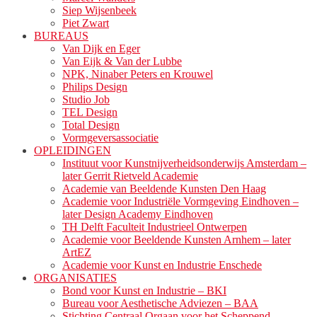
Siep Wijsenbeek
Piet Zwart
BUREAUS
Van Dijk en Eger
Van Eijk & Van der Lubbe
NPK, Ninaber Peters en Krouwel
Philips Design
Studio Job
TEL Design
Total Design
Vormgeversassociatie
OPLEIDINGEN
Instituut voor Kunstnijverheidsonderwijs Amsterdam –
later Gerrit Rietveld Academie
Academie van Beeldende Kunsten Den Haag
Academie voor Industriële Vormgeving Eindhoven –
later Design Academy Eindhoven
TH Delft Faculteit Industrieel Ontwerpen
Academie voor Beeldende Kunsten Arnhem – later
ArtEZ
Academie voor Kunst en Industrie Enschede
ORGANISATIES
Bond voor Kunst en Industrie – BKI
Bureau voor Aesthetische Adviezen – BAA
Stichting Centraal Orgaan voor het Scheppend