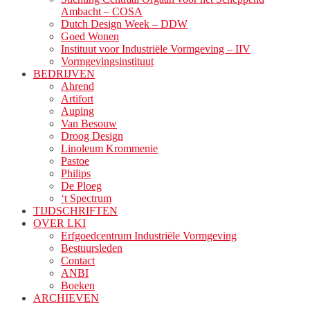
Ambacht – COSA
Dutch Design Week – DDW
Goed Wonen
Instituut voor Industriële Vormgeving – IIV
Vormgevingsinstituut
BEDRIJVEN
Ahrend
Artifort
Auping
Van Besouw
Droog Design
Linoleum Krommenie
Pastoe
Philips
De Ploeg
‘t Spectrum
TIJDSCHRIFTEN
OVER LKI
Erfgoedcentrum Industriële Vormgeving
Bestuursleden
Contact
ANBI
Boeken
ARCHIEVEN