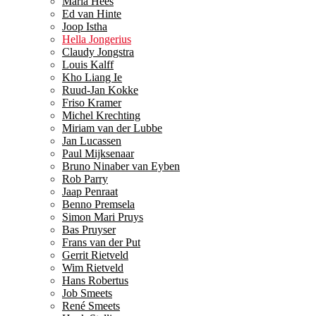
Maria Hees
Ed van Hinte
Joop Istha
Hella Jongerius
Claudy Jongstra
Louis Kalff
Kho Liang Ie
Ruud-Jan Kokke
Friso Kramer
Michel Krechting
Miriam van der Lubbe
Jan Lucassen
Paul Mijksenaar
Bruno Ninaber van Eyben
Rob Parry
Jaap Penraat
Benno Premsela
Simon Mari Pruys
Bas Pruyser
Frans van der Put
Gerrit Rietveld
Wim Rietveld
Hans Robertus
Job Smeets
René Smeets