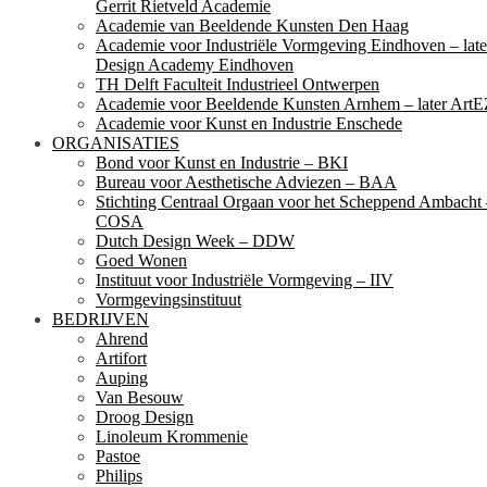
Gerrit Rietveld Academie
Academie van Beeldende Kunsten Den Haag
Academie voor Industriële Vormgeving Eindhoven – late
Design Academy Eindhoven
TH Delft Faculteit Industrieel Ontwerpen
Academie voor Beeldende Kunsten Arnhem – later ArtE
Academie voor Kunst en Industrie Enschede
ORGANISATIES
Bond voor Kunst en Industrie – BKI
Bureau voor Aesthetische Adviezen – BAA
Stichting Centraal Orgaan voor het Scheppend Ambacht
COSA
Dutch Design Week – DDW
Goed Wonen
Instituut voor Industriële Vormgeving – IIV
Vormgevingsinstituut
BEDRIJVEN
Ahrend
Artifort
Auping
Van Besouw
Droog Design
Linoleum Krommenie
Pastoe
Philips