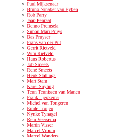
Paul Mijksenaar
Bruno Ninaber van Eyben
Rob Parry
Jaap Penraat
Benno Premsela
Simon Mari Pruys
Bas Pruyser
Frans van der Put
Gerrit Rietveld
Wim Rietveld
Hans Robertus
Job Smeets
René Smeets
Henk Stallinga
Mart Stam
Karel Suyling
Teun Teunissen van Manen
Frank Tjepkema
Michel van Tongeren
Emile Truijen
Nynke Tynagel
Rein Veersema
Martin Visser
Marcel Vroom
Marcel Wanders