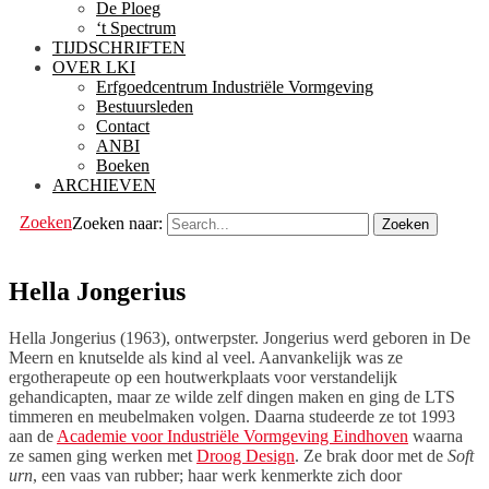
De Ploeg
‘t Spectrum
TIJDSCHRIFTEN
OVER LKI
Erfgoedcentrum Industriële Vormgeving
Bestuursleden
Contact
ANBI
Boeken
ARCHIEVEN
Zoeken
Zoeken naar:
Hella Jongerius
Hella Jongerius (1963), ontwerpster. Jongerius werd geboren in De
Meern en knutselde als kind al veel. Aanvankelijk was ze
ergotherapeute op een houtwerkplaats voor verstandelijk
gehandicapten, maar ze wilde zelf dingen maken en ging de LTS
timmeren en meubelmaken volgen. Daarna studeerde ze tot 1993
aan de
Academie voor Industriële Vormgeving Eindhoven
waarna
ze samen ging werken met
Droog Design
. Ze brak door met de
Soft
urn
, een vaas van rubber; haar werk kenmerkte zich door