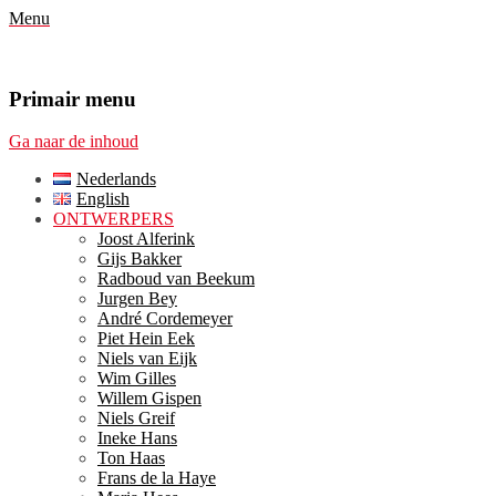
Menu
Primair menu
Ga naar de inhoud
Nederlands
English
ONTWERPERS
Joost Alferink
Gijs Bakker
Radboud van Beekum
Jurgen Bey
André Cordemeyer
Piet Hein Eek
Niels van Eijk
Wim Gilles
Willem Gispen
Niels Greif
Ineke Hans
Ton Haas
Frans de la Haye