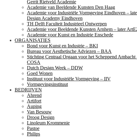
Gerrit Rietveld Academie
Academie van Beeldende Kunsten Den Haag
Academie voor Industriële Vormgeving Eindhoven – late
Design Academy Eindhoven
TH Delft Faculteit Industrieel Ontwerpen
Academie voor Beeldende Kunsten Arnhem – later ArtE
Academie voor Kunst en Industrie Enschede
ORGANISATIES
Bond voor Kunst en Industrie – BKI
Bureau voor Aesthetische Adviezen – BAA
Stichting Centraal Orgaan voor het Scheppend Ambacht
COSA
Dutch Design Week – DDW
Goed Wonen
Instituut voor Industriële Vormgeving – IIV
Vormgevingsinstituut
BEDRIJVEN
Ahrend
Artifort
Auping
Van Besouw
Droog Design
Linoleum Krommenie
Pastoe
Philips