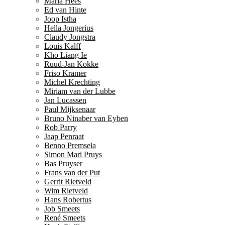
Maria Hees
Ed van Hinte
Joop Istha
Hella Jongerius
Claudy Jongstra
Louis Kalff
Kho Liang Ie
Ruud-Jan Kokke
Friso Kramer
Michel Krechting
Miriam van der Lubbe
Jan Lucassen
Paul Mijksenaar
Bruno Ninaber van Eyben
Rob Parry
Jaap Penraat
Benno Premsela
Simon Mari Pruys
Bas Pruyser
Frans van der Put
Gerrit Rietveld
Wim Rietveld
Hans Robertus
Job Smeets
René Smeets