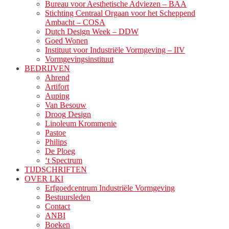
Bureau voor Aesthetische Adviezen – BAA
Stichting Centraal Orgaan voor het Scheppend
Ambacht – COSA
Dutch Design Week – DDW
Goed Wonen
Instituut voor Industriële Vormgeving – IIV
Vormgevingsinstituut
BEDRIJVEN
Ahrend
Artifort
Auping
Van Besouw
Droog Design
Linoleum Krommenie
Pastoe
Philips
De Ploeg
‘t Spectrum
TIJDSCHRIFTEN
OVER LKI
Erfgoedcentrum Industriële Vormgeving
Bestuursleden
Contact
ANBI
Boeken