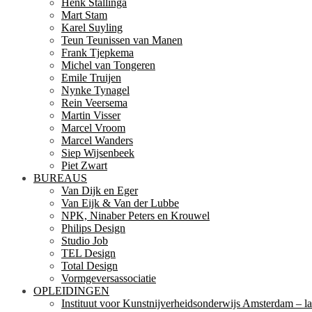
Henk Stallinga
Mart Stam
Karel Suyling
Teun Teunissen van Manen
Frank Tjepkema
Michel van Tongeren
Emile Truijen
Nynke Tynagel
Rein Veersema
Martin Visser
Marcel Vroom
Marcel Wanders
Siep Wijsenbeek
Piet Zwart
BUREAUS
Van Dijk en Eger
Van Eijk & Van der Lubbe
NPK, Ninaber Peters en Krouwel
Philips Design
Studio Job
TEL Design
Total Design
Vormgeversassociatie
OPLEIDINGEN
Instituut voor Kunstnijverheidsonderwijs Amsterdam – la