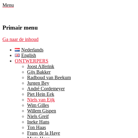
Menu
Primair menu
Ga naar de inhoud
Nederlands
English
ONTWERPERS
Joost Alferink
Gijs Bakker
Radboud van Beekum
Jurgen Bey
André Cordemeyer
Piet Hein Eek
Niels van Eijk
Wim Gilles
Willem Gispen
Niels Greif
Ineke Hans
Ton Haas
Frans de la Haye