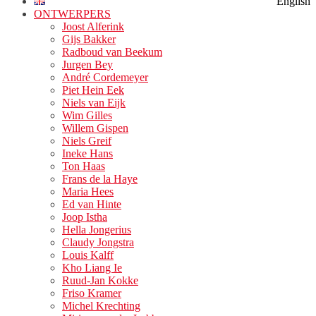
English
ONTWERPERS
Joost Alferink
Gijs Bakker
Radboud van Beekum
Jurgen Bey
André Cordemeyer
Piet Hein Eek
Niels van Eijk
Wim Gilles
Willem Gispen
Niels Greif
Ineke Hans
Ton Haas
Frans de la Haye
Maria Hees
Ed van Hinte
Joop Istha
Hella Jongerius
Claudy Jongstra
Louis Kalff
Kho Liang Ie
Ruud-Jan Kokke
Friso Kramer
Michel Krechting