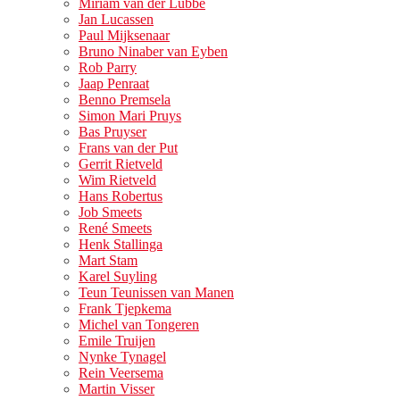
Miriam van der Lubbe
Jan Lucassen
Paul Mijksenaar
Bruno Ninaber van Eyben
Rob Parry
Jaap Penraat
Benno Premsela
Simon Mari Pruys
Bas Pruyser
Frans van der Put
Gerrit Rietveld
Wim Rietveld
Hans Robertus
Job Smeets
René Smeets
Henk Stallinga
Mart Stam
Karel Suyling
Teun Teunissen van Manen
Frank Tjepkema
Michel van Tongeren
Emile Truijen
Nynke Tynagel
Rein Veersema
Martin Visser