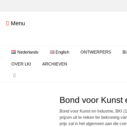
Menu
Primair menu
Ga
Nederlands
English
ONTWERPERS
B
naar
de
OVER LKI
ARCHIEVEN
inhoud
Zoeken
Bond voor Kunst e
Bond voor Kunst en Industrie, BKI (19
prijzen uit te reiken ter bekroning v
prijs zal in het algemeen aan die c