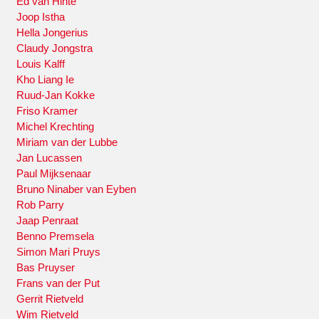
Ed van Hinte
Joop Istha
Hella Jongerius
Claudy Jongstra
Louis Kalff
Kho Liang Ie
Ruud-Jan Kokke
Friso Kramer
Michel Krechting
Miriam van der Lubbe
Jan Lucassen
Paul Mijksenaar
Bruno Ninaber van Eyben
Rob Parry
Jaap Penraat
Benno Premsela
Simon Mari Pruys
Bas Pruyser
Frans van der Put
Gerrit Rietveld
Wim Rietveld