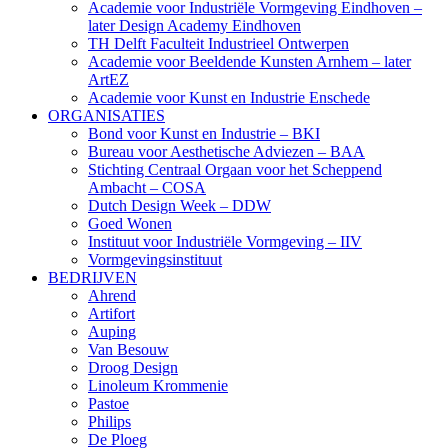
Academie voor Industriële Vormgeving Eindhoven –
later Design Academy Eindhoven
TH Delft Faculteit Industrieel Ontwerpen
Academie voor Beeldende Kunsten Arnhem – later
ArtEZ
Academie voor Kunst en Industrie Enschede
ORGANISATIES
Bond voor Kunst en Industrie – BKI
Bureau voor Aesthetische Adviezen – BAA
Stichting Centraal Orgaan voor het Scheppend
Ambacht – COSA
Dutch Design Week – DDW
Goed Wonen
Instituut voor Industriële Vormgeving – IIV
Vormgevingsinstituut
BEDRIJVEN
Ahrend
Artifort
Auping
Van Besouw
Droog Design
Linoleum Krommenie
Pastoe
Philips
De Ploeg