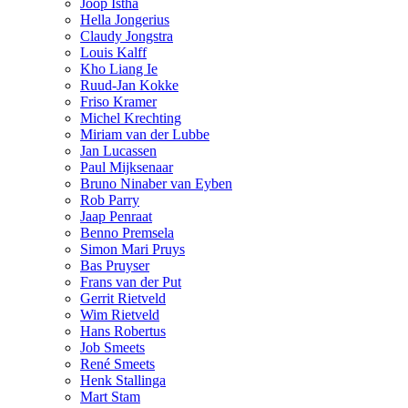
Joop Istha
Hella Jongerius
Claudy Jongstra
Louis Kalff
Kho Liang Ie
Ruud-Jan Kokke
Friso Kramer
Michel Krechting
Miriam van der Lubbe
Jan Lucassen
Paul Mijksenaar
Bruno Ninaber van Eyben
Rob Parry
Jaap Penraat
Benno Premsela
Simon Mari Pruys
Bas Pruyser
Frans van der Put
Gerrit Rietveld
Wim Rietveld
Hans Robertus
Job Smeets
René Smeets
Henk Stallinga
Mart Stam