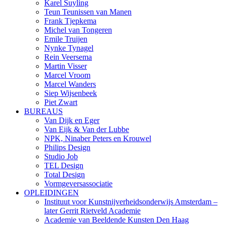
Karel Suyling
Teun Teunissen van Manen
Frank Tjepkema
Michel van Tongeren
Emile Truijen
Nynke Tynagel
Rein Veersema
Martin Visser
Marcel Vroom
Marcel Wanders
Siep Wijsenbeek
Piet Zwart
BUREAUS
Van Dijk en Eger
Van Eijk & Van der Lubbe
NPK, Ninaber Peters en Krouwel
Philips Design
Studio Job
TEL Design
Total Design
Vormgeversassociatie
OPLEIDINGEN
Instituut voor Kunstnijverheidsonderwijs Amsterdam –
later Gerrit Rietveld Academie
Academie van Beeldende Kunsten Den Haag