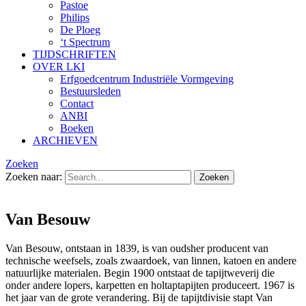
Pastoe
Philips
De Ploeg
‘t Spectrum
TIJDSCHRIFTEN
OVER LKI
Erfgoedcentrum Industriële Vormgeving
Bestuursleden
Contact
ANBI
Boeken
ARCHIEVEN
Zoeken
Zoeken naar:
Van Besouw
Van Besouw, ontstaan in 1839, is van oudsher producent van
technische weefsels, zoals zwaardoek, van linnen, katoen en andere
natuurlijke materialen. Begin 1900 ontstaat de tapijtweverij die
onder andere lopers, karpetten en holtaptapijten produceert. 1967 is
het jaar van de grote verandering. Bij de tapijtdivisie stapt Van