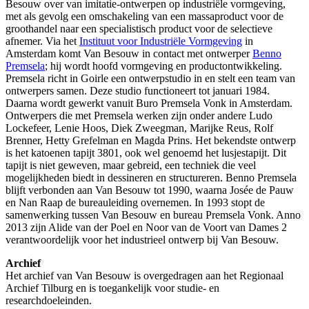
Besouw over van imitatie-ontwerpen op industriële vormgeving,
met als gevolg een omschakeling van een massaproduct voor de
groothandel naar een specialistisch product voor de selectieve
afnemer. Via het
Instituut voor Industriële Vormgeving
in
Amsterdam komt Van Besouw in contact met ontwerper
Benno
Premsela
; hij wordt hoofd vormgeving en productontwikkeling.
Premsela richt in Goirle een ontwerpstudio in en stelt een team van
ontwerpers samen. Deze studio functioneert tot januari 1984.
Daarna wordt gewerkt vanuit Buro Premsela Vonk in Amsterdam.
Ontwerpers die met Premsela werken zijn onder andere Ludo
Lockefeer, Lenie Hoos, Diek Zweegman, Marijke Reus, Rolf
Brenner, Hetty Grefelman en Magda Prins. Het bekendste ontwerp
is het katoenen tapijt 3801, ook wel genoemd het lusjestapijt. Dit
tapijt is niet geweven, maar gebreid, een techniek die veel
mogelijkheden biedt in dessineren en structureren. Benno Premsela
blijft verbonden aan Van Besouw tot 1990, waarna Josée de Pauw
en Nan Raap de bureauleiding overnemen. In 1993 stopt de
samenwerking tussen Van Besouw en bureau Premsela Vonk. Anno
2013 zijn Alide van der Poel en Noor van de Voort van Dames 2
verantwoordelijk voor het industrieel ontwerp bij Van Besouw.
Archief
Het archief van Van Besouw is overgedragen aan het Regionaal
Archief Tilburg en is toegankelijk voor studie- en
researchdoeleinden.