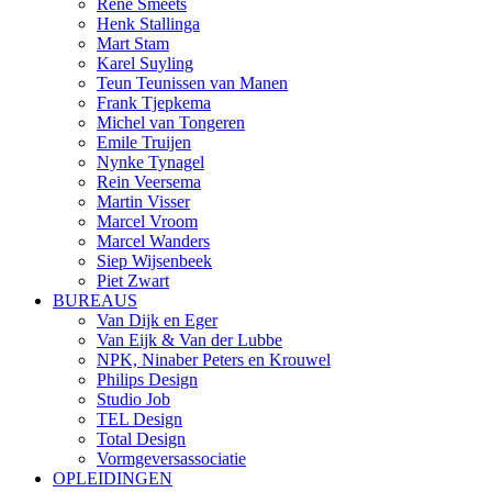
René Smeets
Henk Stallinga
Mart Stam
Karel Suyling
Teun Teunissen van Manen
Frank Tjepkema
Michel van Tongeren
Emile Truijen
Nynke Tynagel
Rein Veersema
Martin Visser
Marcel Vroom
Marcel Wanders
Siep Wijsenbeek
Piet Zwart
BUREAUS
Van Dijk en Eger
Van Eijk & Van der Lubbe
NPK, Ninaber Peters en Krouwel
Philips Design
Studio Job
TEL Design
Total Design
Vormgeversassociatie
OPLEIDINGEN