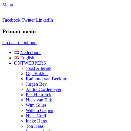
Menu
Facebook
Twitter
LinkedIn
Primair menu
Ga naar de inhoud
Nederlands
English
ONTWERPERS
Joost Alferink
Gijs Bakker
Radboud van Beekum
Jurgen Bey
André Cordemeyer
Piet Hein Eek
Niels van Eijk
Wim Gilles
Willem Gispen
Niels Greif
Ineke Hans
Ton Haas