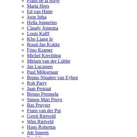
Frans de la Haye
Maria Hees
Ed van Hinte
Joop Istha
Hella Jongerius
Claudy Jongstra
Louis Kalff
Kho Liang Ie
Ruud-Jan Kokke
Friso Kramer
Michel Krechting
Miriam van der Lubbe
Jan Lucassen
Paul Mijksenaar
Bruno Ninaber van Eyben
Rob Parry
Jaap Penraat
Benno Premsela
Simon Mari Pruys
Bas Pruyser
Frans van der Put
Gerrit Rietveld
Wim Rietveld
Hans Robertus
Job Smeets