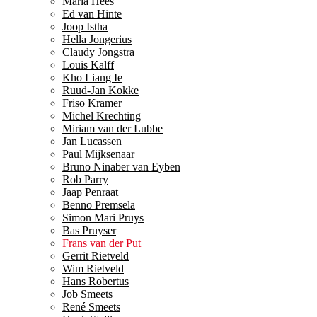
Maria Hees
Ed van Hinte
Joop Istha
Hella Jongerius
Claudy Jongstra
Louis Kalff
Kho Liang Ie
Ruud-Jan Kokke
Friso Kramer
Michel Krechting
Miriam van der Lubbe
Jan Lucassen
Paul Mijksenaar
Bruno Ninaber van Eyben
Rob Parry
Jaap Penraat
Benno Premsela
Simon Mari Pruys
Bas Pruyser
Frans van der Put
Gerrit Rietveld
Wim Rietveld
Hans Robertus
Job Smeets
René Smeets