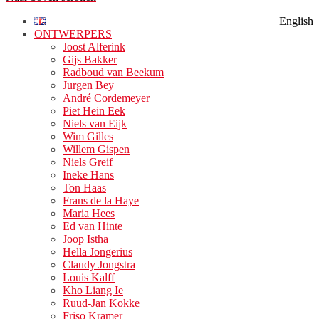
English
ONTWERPERS
Joost Alferink
Gijs Bakker
Radboud van Beekum
Jurgen Bey
André Cordemeyer
Piet Hein Eek
Niels van Eijk
Wim Gilles
Willem Gispen
Niels Greif
Ineke Hans
Ton Haas
Frans de la Haye
Maria Hees
Ed van Hinte
Joop Istha
Hella Jongerius
Claudy Jongstra
Louis Kalff
Kho Liang Ie
Ruud-Jan Kokke
Friso Kramer