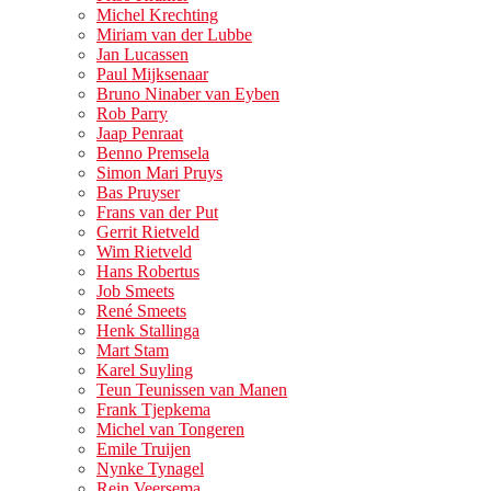
Michel Krechting
Miriam van der Lubbe
Jan Lucassen
Paul Mijksenaar
Bruno Ninaber van Eyben
Rob Parry
Jaap Penraat
Benno Premsela
Simon Mari Pruys
Bas Pruyser
Frans van der Put
Gerrit Rietveld
Wim Rietveld
Hans Robertus
Job Smeets
René Smeets
Henk Stallinga
Mart Stam
Karel Suyling
Teun Teunissen van Manen
Frank Tjepkema
Michel van Tongeren
Emile Truijen
Nynke Tynagel
Rein Veersema