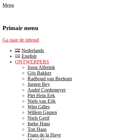
Menu
Primair menu
Ga naar de inhoud
Nederlands
English
ONTWERPERS
Joost Alferink
Gijs Bakker
Radboud van Beekum
Jurgen Bey
André Cordemeyer
Piet Hein Eek
Niels van Eijk
Wim Gilles
Willem Gispen
Niels Greif
Ineke Hans
Ton Haas
Frans de la Haye