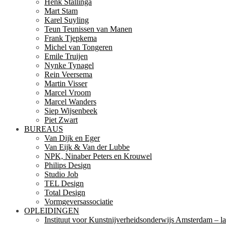
Henk Stallinga
Mart Stam
Karel Suyling
Teun Teunissen van Manen
Frank Tjepkema
Michel van Tongeren
Emile Truijen
Nynke Tynagel
Rein Veersema
Martin Visser
Marcel Vroom
Marcel Wanders
Siep Wijsenbeek
Piet Zwart
BUREAUS
Van Dijk en Eger
Van Eijk & Van der Lubbe
NPK, Ninaber Peters en Krouwel
Philips Design
Studio Job
TEL Design
Total Design
Vormgeversassociatie
OPLEIDINGEN
Instituut voor Kunstnijverheidsonderwijs Amsterdam – la