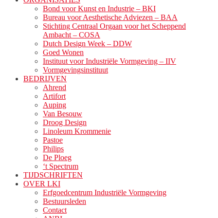
Bond voor Kunst en Industrie – BKI
Bureau voor Aesthetische Adviezen – BAA
Stichting Centraal Orgaan voor het Scheppend
Ambacht – COSA
Dutch Design Week – DDW
Goed Wonen
Instituut voor Industriële Vormgeving – IIV
Vormgevingsinstituut
BEDRIJVEN
Ahrend
Artifort
Auping
Van Besouw
Droog Design
Linoleum Krommenie
Pastoe
Philips
De Ploeg
‘t Spectrum
TIJDSCHRIFTEN
OVER LKI
Erfgoedcentrum Industriële Vormgeving
Bestuursleden
Contact