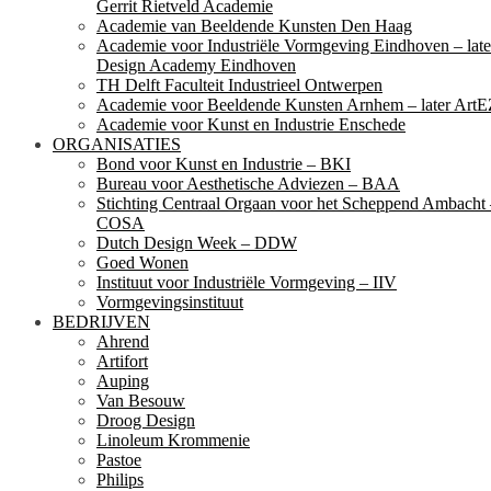
Gerrit Rietveld Academie
Academie van Beeldende Kunsten Den Haag
Academie voor Industriële Vormgeving Eindhoven – late
Design Academy Eindhoven
TH Delft Faculteit Industrieel Ontwerpen
Academie voor Beeldende Kunsten Arnhem – later ArtE
Academie voor Kunst en Industrie Enschede
ORGANISATIES
Bond voor Kunst en Industrie – BKI
Bureau voor Aesthetische Adviezen – BAA
Stichting Centraal Orgaan voor het Scheppend Ambacht
COSA
Dutch Design Week – DDW
Goed Wonen
Instituut voor Industriële Vormgeving – IIV
Vormgevingsinstituut
BEDRIJVEN
Ahrend
Artifort
Auping
Van Besouw
Droog Design
Linoleum Krommenie
Pastoe
Philips