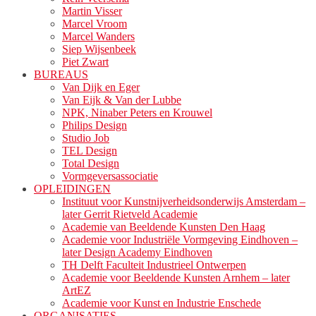
Martin Visser
Marcel Vroom
Marcel Wanders
Siep Wijsenbeek
Piet Zwart
BUREAUS
Van Dijk en Eger
Van Eijk & Van der Lubbe
NPK, Ninaber Peters en Krouwel
Philips Design
Studio Job
TEL Design
Total Design
Vormgeversassociatie
OPLEIDINGEN
Instituut voor Kunstnijverheidsonderwijs Amsterdam –
later Gerrit Rietveld Academie
Academie van Beeldende Kunsten Den Haag
Academie voor Industriële Vormgeving Eindhoven –
later Design Academy Eindhoven
TH Delft Faculteit Industrieel Ontwerpen
Academie voor Beeldende Kunsten Arnhem – later
ArtEZ
Academie voor Kunst en Industrie Enschede
ORGANISATIES