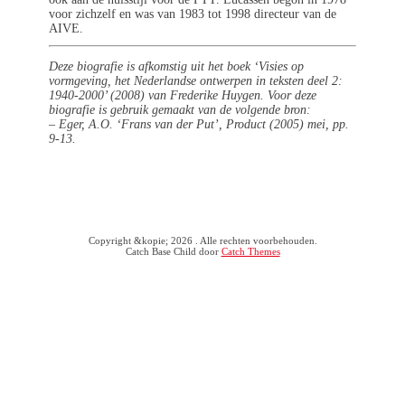
voor zichzelf en was van 1983 tot 1998 directeur van de
AIVE.
Deze biografie is afkomstig uit het boek ‘Visies op
vormgeving, het Nederlandse ontwerpen in teksten deel 2:
1940-2000’ (2008) van Frederike Huygen. Voor deze
biografie is gebruik gemaakt van de volgende bron:
– Eger, A.O. ‘Frans van der Put’, Product (2005) mei, pp.
9-13.
Facebook
Twitter
LinkedIn
Copyright &kopie; 2026
. Alle rechten voorbehouden.
Catch Base Child door
Catch Themes
Naar
boven
scrollen