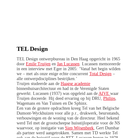
TEL Design
TEL Design ontwerpbureau in Den Haag opgericht in 1965
door
Emile Truijen
en
Jan Lucassen
. Lucassen memoreerde
in een interview met Eger in 2005: ‘Vanaf het begin wilden
we – met als onze enige echte concurrent
Total Design
–
alle ontwerpdisciplines bestrijken.’
Truijen studeerde aan de
Haagse academie
binnenhuisarchitectuur en had in de Verenigde Staten
gewerkt. Lucassen (1937) was opgeleid aan de
AIVE
waar
Truijen doceerde. Hij deed ervaring op bij DRU,
Philips
,
Wagemans en Van Tuinen en De Sphinx.
Een van de grotere opdrachten kreeg Tel van het Belgische
Dumont-Wyckhuizen voor alle p.r., drukwerk, beursstands,
verbouwingen en de woning van de directeur. Heel bekend
werd Tel met de grootscheepse huisstijloperatie voor de NS
waarvoor, op instigatie van
Siep Wijsenbeek
, Gert Dumbar
als partner werd aangetrokken. Samen met TD werkte Tel
ook aan de huisstijl voor de PTT. Lucassen begon in 1978