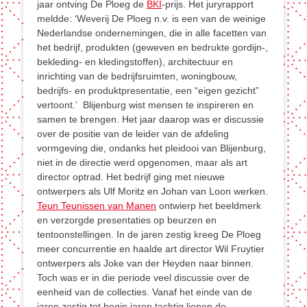
jaar ontving De Ploeg de
BKI
-prijs. Het juryrapport
meldde: ‘Weverij De Ploeg n.v. is een van de weinige
Nederlandse ondernemingen, die in alle facetten van
het bedrijf, produkten (geweven en bedrukte gordijn-,
bekleding- en kledingstoffen), architectuur en
inrichting van de bedrijfsruimten, woningbouw,
bedrijfs- en produktpresentatie, een “eigen gezicht”
vertoont.’ Blijenburg wist mensen te inspireren en
samen te brengen. Het jaar daarop was er discussie
over de positie van de leider van de afdeling
vormgeving die, ondanks het pleidooi van Blijenburg,
niet in de directie werd opgenomen, maar als art
director optrad. Het bedrijf ging met nieuwe
ontwerpers als Ulf Moritz en Johan van Loon werken.
Teun Teunissen van Manen
ontwierp het beeldmerk
en verzorgde presentaties op beurzen en
tentoonstellingen. In de jaren zestig kreeg De Ploeg
meer concurrentie en haalde art director Wil Fruytier
ontwerpers als Joke van der Heyden naar binnen.
Toch was er in die periode veel discussie over de
eenheid van de collecties. Vanaf het einde van de
jaren zestig tot begin jaren tachtig liepen de