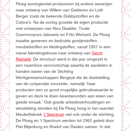
Ploeg woningtextiel produceren bij andere weverijen
naar ontwerp van Willem van Gelderen en Lotti
Berger zoals de bekende
Dobbystoffen
en de
Colora
’s. Na de oorlog groeide de eigen productie
met ontwerpen van Nico Daalder, Trude
Guermonprez-Jalowetz en Frits Wichard. De Ploeg
maakte geweven en bedrukte gordijnstoffen,
meubelstoffen en kledingstoffen, vanaf 1957 in een
nieuw fabrieksgebouw naar ontwerp van
Gerrit
Rietveld
. De structuur werd in dat jaar omgezet in
een naamloze vennootschap waarbij de aandelen in
handen waren van de Stichting
Werkgemeenschappen Bergeyk die de doelstelling
van de coöperatie voorzette, namelijk ‘haar
producten een zo groot mogelijke gebruikswaarde te
geven en deze te doen beantwoorden aan eisen van
goede smaak.’ Ook goede arbeidsverhoudingen en
winstdeling stonden bij De Ploeg hoog in het vaandel.
Meubelfabriek
’t Spectrum
viel ook onder de stichting.
De Ploeg en ’t Spectrum werden tot 1962 geleid door
Piet Blijenburg en Roelof van Daalen samen. In dat