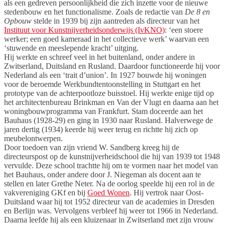
als een gedreven persoonlijkheid die zich inzette voor de nieuwe
stedenbouw en het functionalisme. Zoals de redactie van
De 8 en
Opbouw
stelde in 1939 bij zijn aantreden als directeur van het
Instituut voor Kunstnijverheidsonderwijs (IvKNO)
: ‘een stoere
werker; een goed kameraad in het collectieve werk’ waarvan een
‘stuwende en meeslepende kracht’ uitging.
Hij werkte en schreef veel in het buitenland, onder andere in
Zwitserland, Duitsland en Rusland. Daardoor functioneerde hij voor
Nederland als een ‘trait d’union’. In 1927 bouwde hij woningen
voor de beroemde Werkbundtentoonstelling in Stuttgart en het
prototype van de achterpootloze buisstoel. Hij werkte enige tijd op
het architectenbureau Brinkman en Van der Vlugt en daarna aan het
woningbouwprogramma van Frankfurt. Stam doceerde aan het
Bauhaus (1928-29) en ging in 1930 naar Rusland. Halverwege de
jaren dertig (1934) keerde hij weer terug en richtte hij zich op
meubelontwerpen.
Door toedoen van zijn vriend W. Sandberg kreeg hij de
directeurspost op de kunstnijverheidschool die hij van 1939 tot 1948
vervulde. Deze school trachtte hij om te vormen naar het model van
het Bauhaus, onder andere door J. Niegeman als docent aan te
stellen en later Grethe Neter. Na de oorlog speelde hij een rol in de
vakvereniging GKf en bij
Goed Wonen
. Hij vertrok naar Oost-
Duitsland waar hij tot 1952 directeur van de academies in Dresden
en Berlijn was. Vervolgens verbleef hij weer tot 1966 in Nederland.
Daarna leefde hij als een kluizenaar in Zwitserland met zijn vrouw