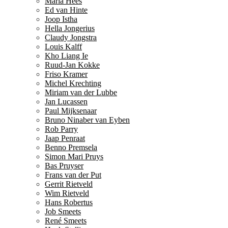
Maria Hees
Ed van Hinte
Joop Istha
Hella Jongerius
Claudy Jongstra
Louis Kalff
Kho Liang Ie
Ruud-Jan Kokke
Friso Kramer
Michel Krechting
Miriam van der Lubbe
Jan Lucassen
Paul Mijksenaar
Bruno Ninaber van Eyben
Rob Parry
Jaap Penraat
Benno Premsela
Simon Mari Pruys
Bas Pruyser
Frans van der Put
Gerrit Rietveld
Wim Rietveld
Hans Robertus
Job Smeets
René Smeets