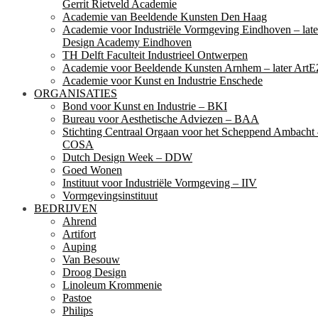
Gerrit Rietveld Academie
Academie van Beeldende Kunsten Den Haag
Academie voor Industriële Vormgeving Eindhoven – late
Design Academy Eindhoven
TH Delft Faculteit Industrieel Ontwerpen
Academie voor Beeldende Kunsten Arnhem – later ArtE
Academie voor Kunst en Industrie Enschede
ORGANISATIES
Bond voor Kunst en Industrie – BKI
Bureau voor Aesthetische Adviezen – BAA
Stichting Centraal Orgaan voor het Scheppend Ambacht
COSA
Dutch Design Week – DDW
Goed Wonen
Instituut voor Industriële Vormgeving – IIV
Vormgevingsinstituut
BEDRIJVEN
Ahrend
Artifort
Auping
Van Besouw
Droog Design
Linoleum Krommenie
Pastoe
Philips