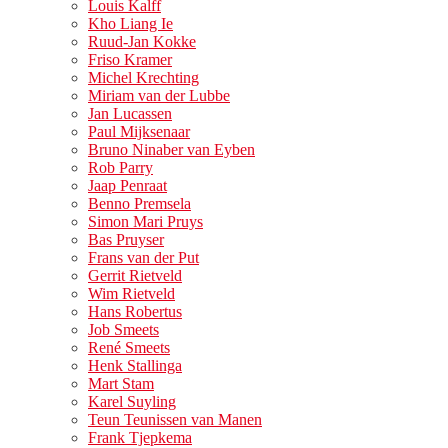
Louis Kalff
Kho Liang Ie
Ruud-Jan Kokke
Friso Kramer
Michel Krechting
Miriam van der Lubbe
Jan Lucassen
Paul Mijksenaar
Bruno Ninaber van Eyben
Rob Parry
Jaap Penraat
Benno Premsela
Simon Mari Pruys
Bas Pruyser
Frans van der Put
Gerrit Rietveld
Wim Rietveld
Hans Robertus
Job Smeets
René Smeets
Henk Stallinga
Mart Stam
Karel Suyling
Teun Teunissen van Manen
Frank Tjepkema