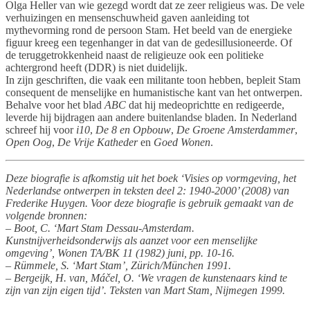
Olga Heller van wie gezegd wordt dat ze zeer religieus was. De vele
verhuizingen en mensenschuwheid gaven aanleiding tot
mythevorming rond de persoon Stam. Het beeld van de energieke
figuur kreeg een tegenhanger in dat van de gedesillusioneerde. Of
de teruggetrokkenheid naast de religieuze ook een politieke
achtergrond heeft (DDR) is niet duidelijk.
In zijn geschriften, die vaak een militante toon hebben, bepleit Stam
consequent de menselijke en humanistische kant van het ontwerpen.
Behalve voor het blad
ABC
dat hij medeoprichtte en redigeerde,
leverde hij bijdragen aan andere buitenlandse bladen. In Nederland
schreef hij voor
i10
,
De 8 en Opbouw
,
De Groene Amsterdammer
,
Open Oog
,
De Vrije Katheder
en
Goed Wonen
.
Deze biografie is afkomstig uit het boek ‘Visies op vormgeving, het
Nederlandse ontwerpen in teksten deel 2: 1940-2000’ (2008) van
Frederike Huygen. Voor deze biografie is gebruik gemaakt van de
volgende bronnen:
– Boot, C. ‘Mart Stam Dessau-Amsterdam.
Kunstnijverheidsonderwijs als aanzet voor een menselijke
omgeving’, Wonen TA/BK 11 (1982) juni, pp. 10-16.
– Rümmele, S. ‘Mart Stam’, Zürich/München 1991.
– Bergeijk, H. van, Máčel, O. ‘We vragen de kunstenaars kind te
zijn van zijn eigen tijd’. Teksten van Mart Stam, Nijmegen 1999.