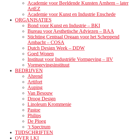
Academie voor Beeldende Kunsten Arnhem – later
ArtEZ
Academie voor Kunst en Industrie Enschede
ORGANISATIES
Bond voor Kunst en Industrie – BKI
Bureau voor Aesthetische Adviezen – BAA
Stichting Centraal Orgaan voor het Scheppend
Ambacht – COSA
Dutch Design Week – DDW
Goed Wonen
Instituut voor Industriële Vormgeving – IIV
Vormgevingsinstituut
BEDRIJVEN
Ahrend
Artifort
Auping
Van Besouw
Droog Design
Linoleum Krommenie
Pastoe
Philips
De Ploeg
‘t Spectrum
TIJDSCHRIFTEN
OVER LKI