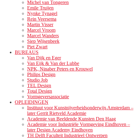
Michel van Tongeren
Emile Truijen
Nynke Tynagel
Rein Veersema
Martin Visser
Marcel Vroom
Marcel Wanders
Siep Wijsenbeek
Piet Zwart
BUREAUS
Van Dijk en Eger
Van Eijk & Van der Lubbe
NPK, Ninaber Peters en Krouwel
Philips Design
Studio Job
TEL Design
Total Design
Vormgeversassociatie
OPLEIDINGEN
Instituut voor Kunstnijverheidsonderwijs Amsterdam –
later Gerrit Rietveld Academie
Academie van Beeldende Kunsten Den Haag
Academie voor Industriële Vormgeving Eindhoven –
later Design Academy Eindhoven
TH Delft Faculteit Industrieel Ontwerpen