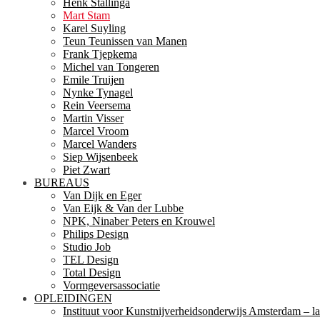
Henk Stallinga
Mart Stam
Karel Suyling
Teun Teunissen van Manen
Frank Tjepkema
Michel van Tongeren
Emile Truijen
Nynke Tynagel
Rein Veersema
Martin Visser
Marcel Vroom
Marcel Wanders
Siep Wijsenbeek
Piet Zwart
BUREAUS
Van Dijk en Eger
Van Eijk & Van der Lubbe
NPK, Ninaber Peters en Krouwel
Philips Design
Studio Job
TEL Design
Total Design
Vormgeversassociatie
OPLEIDINGEN
Instituut voor Kunstnijverheidsonderwijs Amsterdam – la