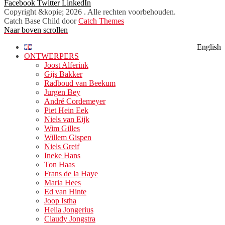
Facebook
Twitter
LinkedIn
Copyright &kopie; 2026
. Alle rechten voorbehouden.
Catch Base Child door
Catch Themes
Naar boven scrollen
English
ONTWERPERS
Joost Alferink
Gijs Bakker
Radboud van Beekum
Jurgen Bey
André Cordemeyer
Piet Hein Eek
Niels van Eijk
Wim Gilles
Willem Gispen
Niels Greif
Ineke Hans
Ton Haas
Frans de la Haye
Maria Hees
Ed van Hinte
Joop Istha
Hella Jongerius
Claudy Jongstra