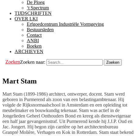
De Ploeg
‘t Spectrum
TIJDSCHRIFTEN
OVER LKI
Erfgoedcentrum Industriële Vormgeving
Bestuursleden
Contact
ANBI
Boeken
ARCHIEVEN
Zoeken
Zoeken naar:
Mart Stam
Mart Stam (1899-1986) architect, ontwerper, docent. Stam werd
geboren in Purmerend als zoon van een belastingambtenaar. Hij
volgde de Rijksnormaalschool in Amsterdam en een opleiding tot
meubelmaker en bouwkundig tekenaar. Stam was actief in de
Jongelieden Geheel Onthouders Bond en kreeg als dienstweigeraar
een half jaar gevangenisstraf. Uit Purmerend kende hij J.J.P. Oud en
Jac. Jongert. Hij begon zijn carrière op het architectenbureau
Granpré Molière, Verhagen en Kok in Rotterdam. Stam staat bekend