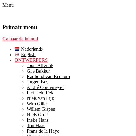
Menu
Primair menu
Ga naar de inhoud
Nederlands
English
ONTWERPERS
Joost Alferink
Gijs Bakker
Radboud van Beekum
Jurgen Bey
André Cordemeyer
Piet Hein Eek
Niels van Eijk
Wim Gilles
Willem Gispen
Niels Greif
Ineke Hans
Ton Haas
Frans de la Haye