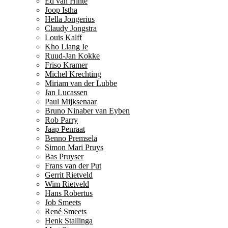
Ed van Hinte
Joop Istha
Hella Jongerius
Claudy Jongstra
Louis Kalff
Kho Liang Ie
Ruud-Jan Kokke
Friso Kramer
Michel Krechting
Miriam van der Lubbe
Jan Lucassen
Paul Mijksenaar
Bruno Ninaber van Eyben
Rob Parry
Jaap Penraat
Benno Premsela
Simon Mari Pruys
Bas Pruyser
Frans van der Put
Gerrit Rietveld
Wim Rietveld
Hans Robertus
Job Smeets
René Smeets
Henk Stallinga