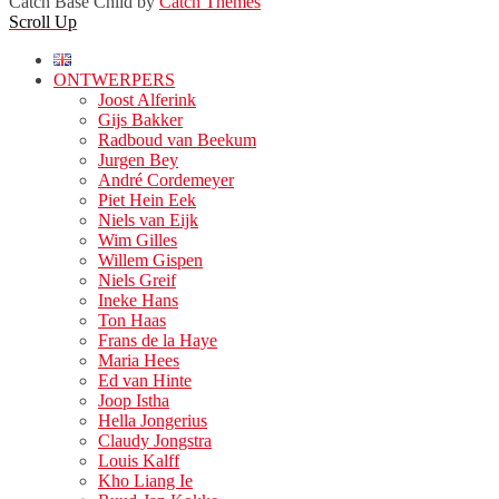
Catch Base Child by
Catch Themes
Scroll Up
ONTWERPERS
Joost Alferink
Gijs Bakker
Radboud van Beekum
Jurgen Bey
André Cordemeyer
Piet Hein Eek
Niels van Eijk
Wim Gilles
Willem Gispen
Niels Greif
Ineke Hans
Ton Haas
Frans de la Haye
Maria Hees
Ed van Hinte
Joop Istha
Hella Jongerius
Claudy Jongstra
Louis Kalff
Kho Liang Ie