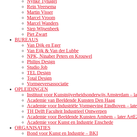
Nynke Tynagel
Rein Veersema
Martin Visser
Marcel Vroom
Marcel Wanders
Siep Wijsenbeek
Piet Zwart
BUREAUS
Van Dijk en Eger
Van Eijk & Van der Lubbe
NPK, Ninaber Peters en Krouwel
Philips Design
Studio Job
TEL Design
Total Design
Vormgeversassociatie
OPLEIDINGEN
Instituut voor Kunstnijverheidsonderwijs Amsterdam – la
Academie van Beeldende Kunsten Den Haag
Academie voor Industriële Vormgeving Eindhoven – la
TH Delft Faculteit Industrieel Ontwerpen
Academie voor Beeldende Kunsten Arnhem – later ArtE
Academie voor Kunst en Industrie Enschede
ORGANISATIES
Bond voor Kunst en Industrie – BKI