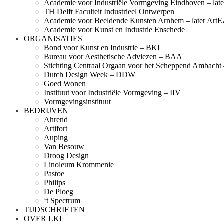
Academie voor Industriële Vormgeving Eindhoven – la
TH Delft Faculteit Industrieel Ontwerpen
Academie voor Beeldende Kunsten Arnhem – later ArtE
Academie voor Kunst en Industrie Enschede
ORGANISATIES
Bond voor Kunst en Industrie – BKI
Bureau voor Aesthetische Adviezen – BAA
Stichting Centraal Orgaan voor het Scheppend Ambach
Dutch Design Week – DDW
Goed Wonen
Instituut voor Industriële Vormgeving – IIV
Vormgevingsinstituut
BEDRIJVEN
Ahrend
Artifort
Auping
Van Besouw
Droog Design
Linoleum Krommenie
Pastoe
Philips
De Ploeg
‘t Spectrum
TIJDSCHRIFTEN
OVER LKI