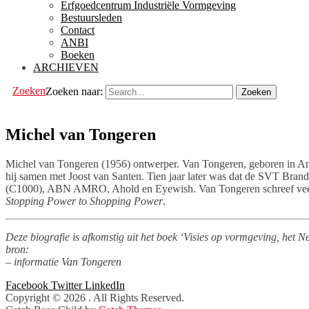
Erfgoedcentrum Industriële Vormgeving
Bestuursleden
Contact
ANBI
Boeken
ARCHIEVEN
Zoeken
Zoeken naar:
Michel van Tongeren
Michel van Tongeren (1956) ontwerper. Van Tongeren, geboren in A
hij samen met Joost van Santen. Tien jaar later was dat de SVT Brandi
(C1000), ABN AMRO, Ahold en Eyewish. Van Tongeren schreef veel o
Stopping
Power to Shopping Power
.
Deze biografie is afkomstig uit het boek ‘Visies op vormgeving, het
bron:
– informatie Van Tongeren
Facebook
Twitter
LinkedIn
Copyright © 2026
. All Rights Reserved.