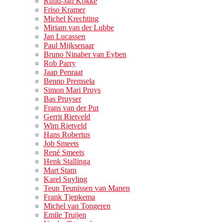
Ruud-Jan Kokke
Friso Kramer
Michel Krechting
Miriam van der Lubbe
Jan Lucassen
Paul Mijksenaar
Bruno Ninaber van Eyben
Rob Parry
Jaap Penraat
Benno Premsela
Simon Mari Pruys
Bas Pruyser
Frans van der Put
Gerrit Rietveld
Wim Rietveld
Hans Robertus
Job Smeets
René Smeets
Henk Stallinga
Mart Stam
Karel Suyling
Teun Teunissen van Manen
Frank Tjepkema
Michel van Tongeren
Emile Truijen