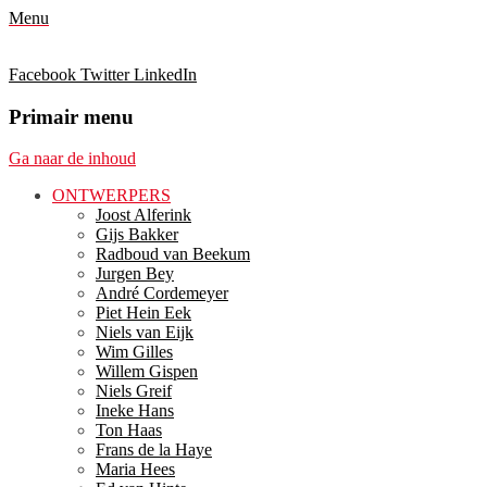
Menu
Facebook
Twitter
LinkedIn
Primair menu
Ga naar de inhoud
ONTWERPERS
Joost Alferink
Gijs Bakker
Radboud van Beekum
Jurgen Bey
André Cordemeyer
Piet Hein Eek
Niels van Eijk
Wim Gilles
Willem Gispen
Niels Greif
Ineke Hans
Ton Haas
Frans de la Haye
Maria Hees