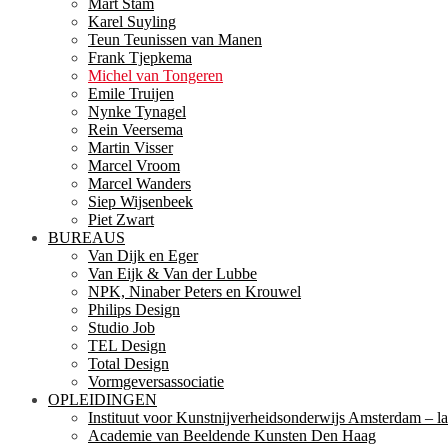
Mart Stam
Karel Suyling
Teun Teunissen van Manen
Frank Tjepkema
Michel van Tongeren
Emile Truijen
Nynke Tynagel
Rein Veersema
Martin Visser
Marcel Vroom
Marcel Wanders
Siep Wijsenbeek
Piet Zwart
BUREAUS
Van Dijk en Eger
Van Eijk & Van der Lubbe
NPK, Ninaber Peters en Krouwel
Philips Design
Studio Job
TEL Design
Total Design
Vormgeversassociatie
OPLEIDINGEN
Instituut voor Kunstnijverheidsonderwijs Amsterdam – la
Academie van Beeldende Kunsten Den Haag