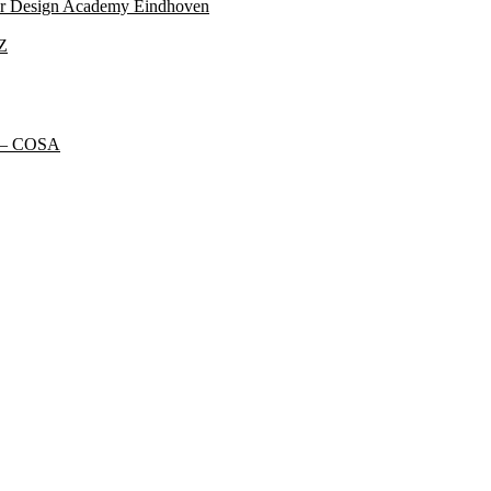
ter Design Academy Eindhoven
Z
t – COSA