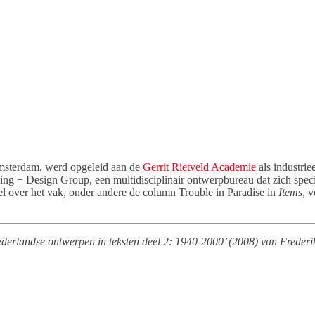
msterdam, werd opgeleid aan de
Gerrit Rietveld Academie
als industrie
ng + Design Group, een multidisciplinair ontwerpbureau dat zich specia
ver het vak, onder andere de column Trouble in Paradise in
Items
, 
 Nederlandse ontwerpen in teksten deel 2: 1940-2000’ (2008) van Freder