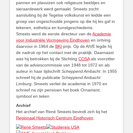
pannen en plavuizen ook religieuze beeldjes en
sieraardewerk werd gemaakt. Smeets zocht
aansluiting bij de Tegelse volkskunst en leidde een
groep van ongeschoolde jongens op die hij les gaf in
tekenen, esthetica en kunstgeschiedenis.
Smeets werd de eerste directeur van de
Academie
voor Industriële Vormgeving Eindhoven
en ontving
daarvoor in 1964 de
BKI
-prijs. Op de AIVE legde hij
de nadruk op het contact met de praktijk. Daarnaast
was hij betrokken bij de Stichting
COSA
als voorzitter
van de adviescommissie van 1948 tot 1972 en als
auteur in haar tijdschrift
Scheppend Ambacht
. In 1955
schreef hij de publicatie
Scheppend Ambacht
Limburg
. Smeets verliet de academie in 1970 en
schreef na zijn pensioen het boek
Ornament,
symbool en teken
.
Archief
Het archief van René Smeets bevindt zich bij het
Regionaal Historisch Centrum Eindhoven
.