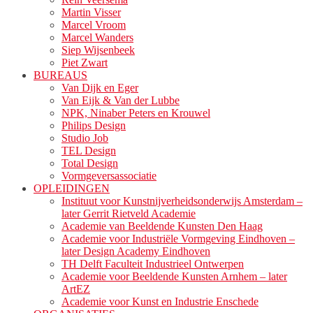
Martin Visser
Marcel Vroom
Marcel Wanders
Siep Wijsenbeek
Piet Zwart
BUREAUS
Van Dijk en Eger
Van Eijk & Van der Lubbe
NPK, Ninaber Peters en Krouwel
Philips Design
Studio Job
TEL Design
Total Design
Vormgeversassociatie
OPLEIDINGEN
Instituut voor Kunstnijverheidsonderwijs Amsterdam –
later Gerrit Rietveld Academie
Academie van Beeldende Kunsten Den Haag
Academie voor Industriële Vormgeving Eindhoven –
later Design Academy Eindhoven
TH Delft Faculteit Industrieel Ontwerpen
Academie voor Beeldende Kunsten Arnhem – later
ArtEZ
Academie voor Kunst en Industrie Enschede