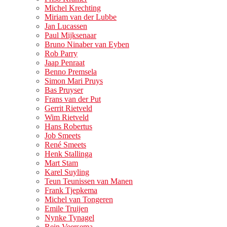
Michel Krechting
Miriam van der Lubbe
Jan Lucassen
Paul Mijksenaar
Bruno Ninaber van Eyben
Rob Parry
Jaap Penraat
Benno Premsela
Simon Mari Pruys
Bas Pruyser
Frans van der Put
Gerrit Rietveld
Wim Rietveld
Hans Robertus
Job Smeets
René Smeets
Henk Stallinga
Mart Stam
Karel Suyling
Teun Teunissen van Manen
Frank Tjepkema
Michel van Tongeren
Emile Truijen
Nynke Tynagel
Rein Veersema