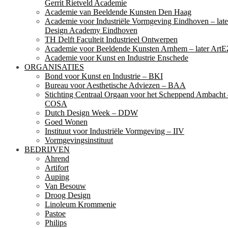
Gerrit Rietveld Academie
Academie van Beeldende Kunsten Den Haag
Academie voor Industriële Vormgeving Eindhoven – late
Design Academy Eindhoven
TH Delft Faculteit Industrieel Ontwerpen
Academie voor Beeldende Kunsten Arnhem – later ArtE
Academie voor Kunst en Industrie Enschede
ORGANISATIES
Bond voor Kunst en Industrie – BKI
Bureau voor Aesthetische Adviezen – BAA
Stichting Centraal Orgaan voor het Scheppend Ambacht
COSA
Dutch Design Week – DDW
Goed Wonen
Instituut voor Industriële Vormgeving – IIV
Vormgevingsinstituut
BEDRIJVEN
Ahrend
Artifort
Auping
Van Besouw
Droog Design
Linoleum Krommenie
Pastoe
Philips