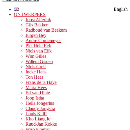
English
ONTWERPERS
Joost Alferink
Gijs Bakker
Radboud van Beekum
Jurgen Bey
André Cordemeyer
Piet Hein Eek
Niels van Eijk
Wim Gilles
Willem Gispen
Niels Greif
Ineke Hans
Ton Haas
Frans de la Haye
Maria Hees
Ed van Hinte
Joop Istha
Hella Jongerius
Claudy Jongstra
Louis Kalff
Kho Liang Ie
Ruud-Jan Kokke
Friso Kramer