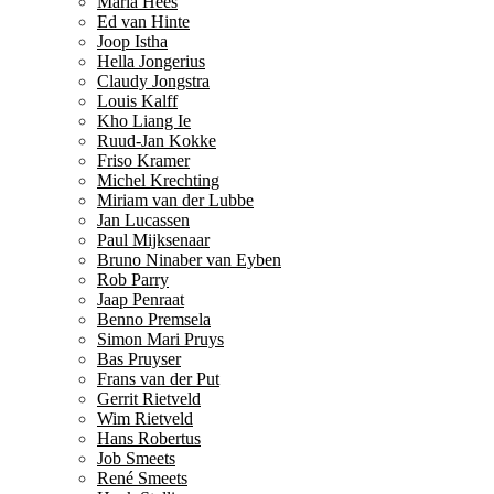
Maria Hees
Ed van Hinte
Joop Istha
Hella Jongerius
Claudy Jongstra
Louis Kalff
Kho Liang Ie
Ruud-Jan Kokke
Friso Kramer
Michel Krechting
Miriam van der Lubbe
Jan Lucassen
Paul Mijksenaar
Bruno Ninaber van Eyben
Rob Parry
Jaap Penraat
Benno Premsela
Simon Mari Pruys
Bas Pruyser
Frans van der Put
Gerrit Rietveld
Wim Rietveld
Hans Robertus
Job Smeets
René Smeets