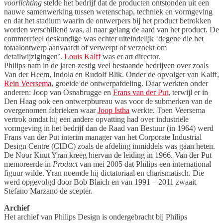
voorlichting
stelde het bedrijf dat de producten ontstonden uit een
nauwe samenwerking tussen wetenschap, techniek en vormgeving
en dat het stadium waarin de ontwerpers bij het product betrokken
worden verschillend was, al naar gelang de aard van het product. De
commercieel deskundige was echter uiteindelijk ‘degene die het
totaalontwerp aanvaardt of verwerpt of verzoekt om
detailwijzigingen’.
Louis Kalff
was er art director.
Philips nam in de jaren zestig veel bestaande bedrijven over zoals
Van der Heem, Indola en Rudolf Blik. Onder de opvolger van Kalff,
Rein Veersema
, groeide de ontwerpafdeling. Daar werkten onder
anderen: Joop van Osnabrugge en
Frans van der Put
, terwijl er in
Den Haag ook een ontwerpbureau was voor de submerken van de
overgenomen fabrieken waar
Joop Istha
werkte. Toen Veersema
vertrok omdat hij een andere opvatting had over industriële
vormgeving in het bedrijf dan de Raad van Bestuur (in 1964) werd
Frans van der Put interim manager van het Corporate Industrial
Design Centre (CIDC) zoals de afdeling inmiddels was gaan heten.
De Noor Knut Yran kreeg hiervan de leiding in 1966. Van der Put
memoreerde in
Product
van mei 2005 dat Philips een international
figuur wilde. Yran noemde hij dictatoriaal en charismatisch. Die
werd opgevolgd door Bob Blaich en van 1991 – 2011 zwaait
Stefano Marzano de scepter.
Archief
Het archief van Philips Design is ondergebracht bij Philips