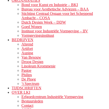
ORGANISATIES
Bond voor Kunst en Industrie – BKI
Bureau voor Aesthetische Adviezen – BAA
Stichting Centraal Orgaan voor het Scheppend
Ambacht – COSA
Dutch Design Week – DDW
Goed Wonen
Instituut voor Industriële Vormgeving – IIV
Vormgevingsinstituut
BEDRIJVEN
Ahrend
Artifort
Auping
Van Besouw
Droog Design
Linoleum Krommenie
Pastoe
Philips
De Ploeg
‘t Spectrum
TIJDSCHRIFTEN
OVER LKI
Erfgoedcentrum Industriële Vormgeving
Bestuursleden
Contact