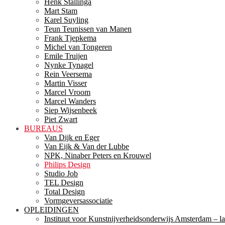
Henk Stallinga
Mart Stam
Karel Suyling
Teun Teunissen van Manen
Frank Tjepkema
Michel van Tongeren
Emile Truijen
Nynke Tynagel
Rein Veersema
Martin Visser
Marcel Vroom
Marcel Wanders
Siep Wijsenbeek
Piet Zwart
BUREAUS
Van Dijk en Eger
Van Eijk & Van der Lubbe
NPK, Ninaber Peters en Krouwel
Philips Design
Studio Job
TEL Design
Total Design
Vormgeversassociatie
OPLEIDINGEN
Instituut voor Kunstnijverheidsonderwijs Amsterdam – la