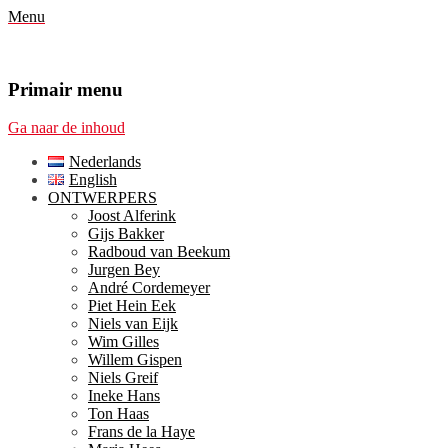
Menu
Primair menu
Ga naar de inhoud
Nederlands
English
ONTWERPERS
Joost Alferink
Gijs Bakker
Radboud van Beekum
Jurgen Bey
André Cordemeyer
Piet Hein Eek
Niels van Eijk
Wim Gilles
Willem Gispen
Niels Greif
Ineke Hans
Ton Haas
Frans de la Haye