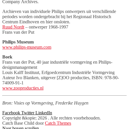
Company Archives.
Archieven van individuele Philips ontwerpers uit verschillende
periodes worden ondergebracht bij het Regionaal Historisch
Centrum Eindhoven en hier onsloten.
Ruud Nordt
– ontwerper 1968-1997
Frans van der Put
Philips Museum
www.philips-museum.com
Boek
Frans van der Put, 40 jaar industriële vormgeving en Philips-
designmanagement
Louis Kalff Instituut, Erfgoedcentrum Industriële Vormgeving
Auteur Ivo Blanken, uitgever [Z]OO producties, ISBN: 978-90-
74009-91-1
www.zooproducties.nl
Bron: Visies op Vormgeving, Frederike Huygen
Facebook
Twitter
LinkedIn
Copyright &kopie; 2026
. Alle rechten voorbehouden.
Catch Base Child door
Catch Themes
Naar boven scrollen