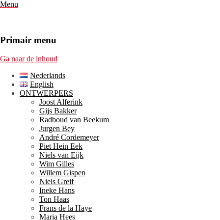
Menu
Primair menu
Ga naar de inhoud
Nederlands
English
ONTWERPERS
Joost Alferink
Gijs Bakker
Radboud van Beekum
Jurgen Bey
André Cordemeyer
Piet Hein Eek
Niels van Eijk
Wim Gilles
Willem Gispen
Niels Greif
Ineke Hans
Ton Haas
Frans de la Haye
Maria Hees