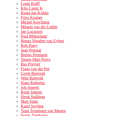
Louis Kalff
Kho Liang Ie
Ruud-Jan Kokke
Friso Kramer
Michel Krechting
Miriam van der Lubbe
Jan Lucassen
Paul Mijksenaar
Bruno Ninaber van Eyben
Rob Parry
Jaap Penraat
Benno Premsela
Simon Mari Pruys
Bas Pruyser
Frans van der Put
Gerrit Rietveld
Wim Rietveld
Hans Robertus
Job Smeets
René Smeets
Henk Stallinga
Mart Stam
Karel Suyling
Teun Teunissen van Manen
Frank Tjepkema