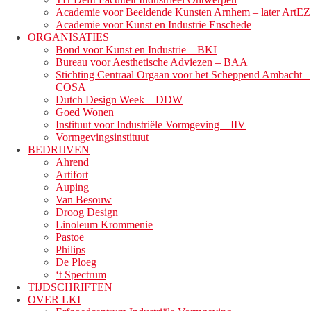
Academie voor Beeldende Kunsten Arnhem – later ArtEZ
Academie voor Kunst en Industrie Enschede
ORGANISATIES
Bond voor Kunst en Industrie – BKI
Bureau voor Aesthetische Adviezen – BAA
Stichting Centraal Orgaan voor het Scheppend Ambacht –
COSA
Dutch Design Week – DDW
Goed Wonen
Instituut voor Industriële Vormgeving – IIV
Vormgevingsinstituut
BEDRIJVEN
Ahrend
Artifort
Auping
Van Besouw
Droog Design
Linoleum Krommenie
Pastoe
Philips
De Ploeg
‘t Spectrum
TIJDSCHRIFTEN
OVER LKI