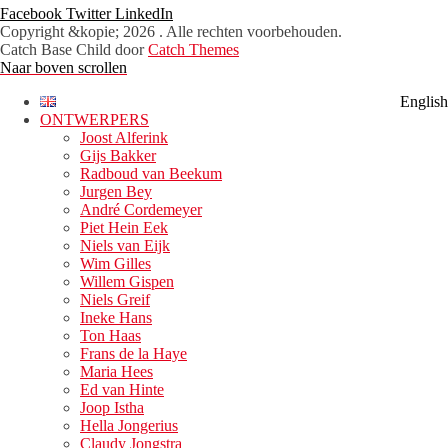
Facebook
Twitter
LinkedIn
Copyright &kopie; 2026
. Alle rechten voorbehouden.
Catch Base Child door
Catch Themes
Naar boven scrollen
English
ONTWERPERS
Joost Alferink
Gijs Bakker
Radboud van Beekum
Jurgen Bey
André Cordemeyer
Piet Hein Eek
Niels van Eijk
Wim Gilles
Willem Gispen
Niels Greif
Ineke Hans
Ton Haas
Frans de la Haye
Maria Hees
Ed van Hinte
Joop Istha
Hella Jongerius
Claudy Jongstra