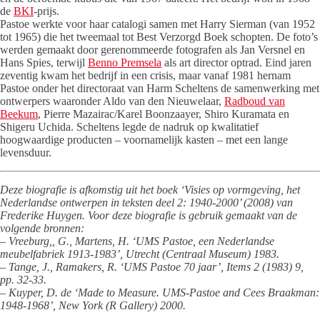
de
BKI
-prijs.
Pastoe werkte voor haar catalogi samen met Harry Sierman (van 1952
tot 1965) die het tweemaal tot Best Verzorgd Boek schopten. De foto’s
werden gemaakt door gerenommeerde fotografen als Jan Versnel en
Hans Spies, terwijl
Benno Premsela
als art director optrad. Eind jaren
zeventig kwam het bedrijf in een crisis, maar vanaf 1981 hernam
Pastoe onder het directoraat van Harm Scheltens de samenwerking met
ontwerpers waaronder Aldo van den Nieuwelaar,
Radboud van
Beekum
, Pierre Mazairac/Karel Boonzaayer, Shiro Kuramata en
Shigeru Uchida. Scheltens legde de nadruk op kwalitatief
hoogwaardige producten – voornamelijk kasten – met een lange
levensduur.
Deze biografie is afkomstig uit het boek ‘Visies op vormgeving, het
Nederlandse ontwerpen in teksten deel 2: 1940-2000’ (2008) van
Frederike Huygen. Voor deze biografie is gebruik gemaakt van de
volgende bronnen:
– Vreeburg,, G., Martens, H. ‘UMS Pastoe, een Nederlandse
meubelfabriek 1913-1983’, Utrecht (Centraal Museum) 1983.
– Tange, J., Ramakers, R. ‘UMS Pastoe 70 jaar’, Items 2 (1983) 9,
pp. 32-33.
– Kuyper, D. de ‘Made to Measure. UMS-Pastoe and Cees Braakman:
1948-1968’, New York (R Gallery) 2000.