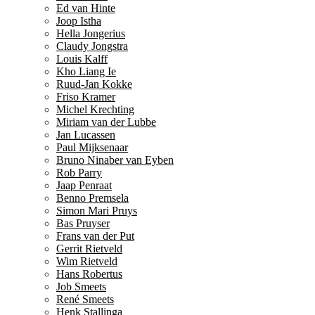
Ed van Hinte
Joop Istha
Hella Jongerius
Claudy Jongstra
Louis Kalff
Kho Liang Ie
Ruud-Jan Kokke
Friso Kramer
Michel Krechting
Miriam van der Lubbe
Jan Lucassen
Paul Mijksenaar
Bruno Ninaber van Eyben
Rob Parry
Jaap Penraat
Benno Premsela
Simon Mari Pruys
Bas Pruyser
Frans van der Put
Gerrit Rietveld
Wim Rietveld
Hans Robertus
Job Smeets
René Smeets
Henk Stallinga