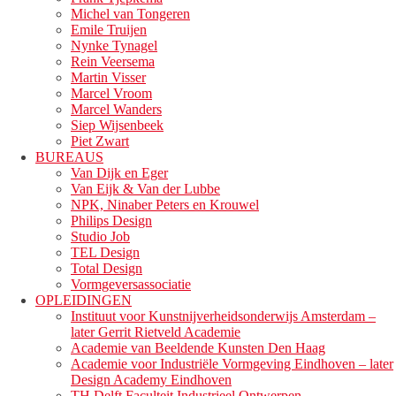
Michel van Tongeren
Emile Truijen
Nynke Tynagel
Rein Veersema
Martin Visser
Marcel Vroom
Marcel Wanders
Siep Wijsenbeek
Piet Zwart
BUREAUS
Van Dijk en Eger
Van Eijk & Van der Lubbe
NPK, Ninaber Peters en Krouwel
Philips Design
Studio Job
TEL Design
Total Design
Vormgeversassociatie
OPLEIDINGEN
Instituut voor Kunstnijverheidsonderwijs Amsterdam –
later Gerrit Rietveld Academie
Academie van Beeldende Kunsten Den Haag
Academie voor Industriële Vormgeving Eindhoven – later
Design Academy Eindhoven
TH Delft Faculteit Industrieel Ontwerpen