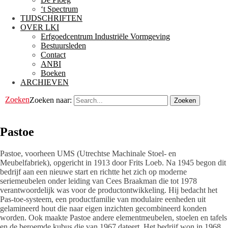
‘t Spectrum
TIJDSCHRIFTEN
OVER LKI
Erfgoedcentrum Industriële Vormgeving
Bestuursleden
Contact
ANBI
Boeken
ARCHIEVEN
Zoeken
Zoeken naar:
Pastoe
Pastoe, voorheen UMS (Utrechtse Machinale Stoel- en
Meubelfabriek), opgericht in 1913 door Frits Loeb. Na 1945 begon dit
bedrijf aan een nieuwe start en richtte het zich op moderne
seriemeubelen onder leiding van Cees Braakman die tot 1978
verantwoordelijk was voor de productontwikkeling. Hij bedacht het
Pas-toe-systeem, een productfamilie van modulaire eenheden uit
gelamineerd hout die naar eigen inzichten gecombineerd konden
worden. Ook maakte Pastoe andere elementmeubelen, stoelen en tafels
en de beroemde kubus die van 1967 dateert. Het bedrijf won in 1968