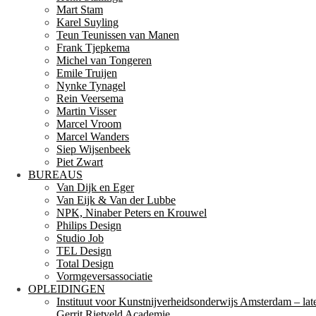
Mart Stam
Karel Suyling
Teun Teunissen van Manen
Frank Tjepkema
Michel van Tongeren
Emile Truijen
Nynke Tynagel
Rein Veersema
Martin Visser
Marcel Vroom
Marcel Wanders
Siep Wijsenbeek
Piet Zwart
BUREAUS
Van Dijk en Eger
Van Eijk & Van der Lubbe
NPK, Ninaber Peters en Krouwel
Philips Design
Studio Job
TEL Design
Total Design
Vormgeversassociatie
OPLEIDINGEN
Instituut voor Kunstnijverheidsonderwijs Amsterdam – lat
Gerrit Rietveld Academie