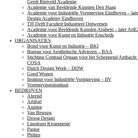
Gerrit Rietveld Academie
Academie van Beeldende Kunsten Den Haag
Academie voor Industriële Vormgeving Eindhoven – late
Design Academy Eindhoven
TH Delft Faculteit Industrieel Ontwerpen
Academie voor Beeldende Kunsten Arnhem – later ArtE
Academie voor Kunst en Industrie Enschede
ORGANISATIES
Bond voor Kunst en Industrie – BKI
Bureau voor Aesthetische Adviezen – BAA
Stichting Centraal Orgaan voor het Scheppend Ambacht
COSA
Dutch Design Week – DDW
Goed Wonen
Instituut voor Industriële Vormgeving – IIV
Vormgevingsinstituut
BEDRIJVEN
Ahrend
Artifort
Auping
Van Besouw
Droog Design
Linoleum Krommenie
Pastoe
Philips