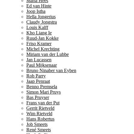
Maria Hees
Ed van Hinte
Joop Istha
Hella Jongerius
Claudy Jongstra
Louis Kalff
Kho Liang Ie
Ruud-Jan Kokke
Friso Kramer
Michel Krechting
Miriam van der Lubbe
Jan Lucassen
Paul Mijksenaar
Bruno Ninaber van Eyben
Rob Parry
Jaap Penraat
Benno Premsela
Simon Mari Pruys
Bas Pruyser
Frans van der Put
Gerrit Rietveld
Wim Rietveld
Hans Robertus
Job Smeets
René Smeets