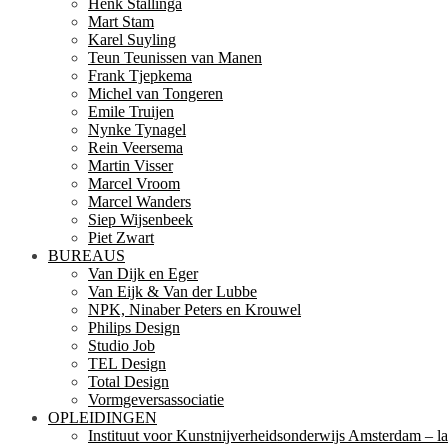
Henk Stallinga
Mart Stam
Karel Suyling
Teun Teunissen van Manen
Frank Tjepkema
Michel van Tongeren
Emile Truijen
Nynke Tynagel
Rein Veersema
Martin Visser
Marcel Vroom
Marcel Wanders
Siep Wijsenbeek
Piet Zwart
BUREAUS
Van Dijk en Eger
Van Eijk & Van der Lubbe
NPK, Ninaber Peters en Krouwel
Philips Design
Studio Job
TEL Design
Total Design
Vormgeversassociatie
OPLEIDINGEN
Instituut voor Kunstnijverheidsonderwijs Amsterdam – la