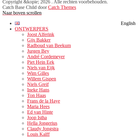
Copyright &kopie; 2026
. Alle rechten voorbehouden.
Catch Base Child door
Catch Themes
Naar boven scrollen
English
ONTWERPERS
Joost Alferink
Gijs Bakker
Radboud van Beekum
Jurgen Bey
André Cordemeyer
Piet Hein Eek
Niels van Eijk
Wim Gilles
Willem Gispen
Niels Greif
Ineke Hans
Ton Haas
Frans de la Haye
Maria Hees
Ed van Hinte
Joop Istha
Hella Jongerius
Claudy Jongstra
Louis Kalff