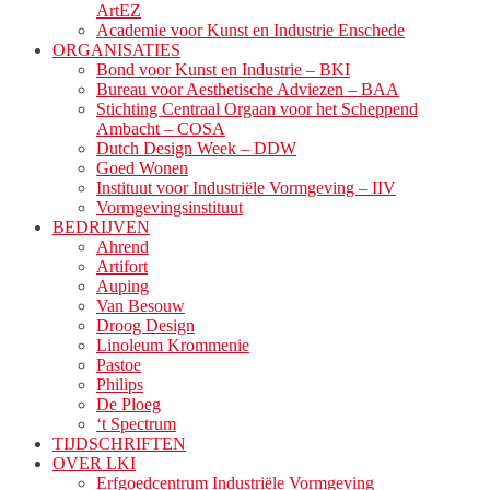
ArtEZ
Academie voor Kunst en Industrie Enschede
ORGANISATIES
Bond voor Kunst en Industrie – BKI
Bureau voor Aesthetische Adviezen – BAA
Stichting Centraal Orgaan voor het Scheppend
Ambacht – COSA
Dutch Design Week – DDW
Goed Wonen
Instituut voor Industriële Vormgeving – IIV
Vormgevingsinstituut
BEDRIJVEN
Ahrend
Artifort
Auping
Van Besouw
Droog Design
Linoleum Krommenie
Pastoe
Philips
De Ploeg
‘t Spectrum
TIJDSCHRIFTEN
OVER LKI
Erfgoedcentrum Industriële Vormgeving