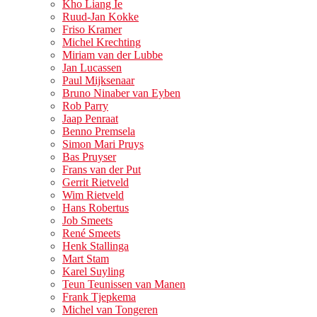
Kho Liang Ie
Ruud-Jan Kokke
Friso Kramer
Michel Krechting
Miriam van der Lubbe
Jan Lucassen
Paul Mijksenaar
Bruno Ninaber van Eyben
Rob Parry
Jaap Penraat
Benno Premsela
Simon Mari Pruys
Bas Pruyser
Frans van der Put
Gerrit Rietveld
Wim Rietveld
Hans Robertus
Job Smeets
René Smeets
Henk Stallinga
Mart Stam
Karel Suyling
Teun Teunissen van Manen
Frank Tjepkema
Michel van Tongeren