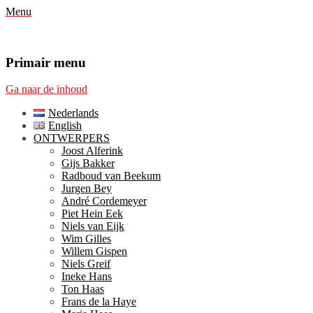
Menu
Primair menu
Ga naar de inhoud
Nederlands
English
ONTWERPERS
Joost Alferink
Gijs Bakker
Radboud van Beekum
Jurgen Bey
André Cordemeyer
Piet Hein Eek
Niels van Eijk
Wim Gilles
Willem Gispen
Niels Greif
Ineke Hans
Ton Haas
Frans de la Haye