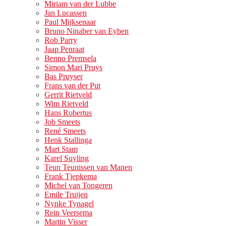
Miriam van der Lubbe
Jan Lucassen
Paul Mijksenaar
Bruno Ninaber van Eyben
Rob Parry
Jaap Penraat
Benno Premsela
Simon Mari Pruys
Bas Pruyser
Frans van der Put
Gerrit Rietveld
Wim Rietveld
Hans Robertus
Job Smeets
René Smeets
Henk Stallinga
Mart Stam
Karel Suyling
Teun Teunissen van Manen
Frank Tjepkema
Michel van Tongeren
Emile Truijen
Nynke Tynagel
Rein Veersema
Martin Visser