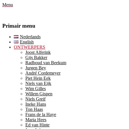
Menu
Primair menu
Ga
Nederlands
naar
English
de
ONTWERPERS
inhoud
Joost Alferink
Gijs Bakker
Radboud van Beekum
Jurgen Bey
André Cordemeyer
Piet Hein Eek
Niels van Eijk
Wim Gilles
Willem Gispen
Niels Greif
Ineke Hans
Ton Haas
Frans de la Haye
Maria Hees
Ed van Hinte