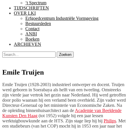
‘t Spectrum
TIJDSCHRIFTEN
OVER LKI
Erfgoedcentrum Industriële Vormgeving
Bestuursleden
Contact
ANBI
Boeken
ARCHIEVEN
Zoeken
Zoeken
naar:
Emile Truijen
Emile Truijen (1928-2003) industrieel ontwerper en docent. Truijen
werd geboren in Soerabaya als helft van een tweeling. Omstreeks
zijn vierde jaar vertrok het gezin naar Nederland. Hij werd getroffen
door polio waaraan hij een verlamd been overhield. Zijn vader werd
Directeur-Generaal op het ministerie van Economische Zaken. Na
de opleiding binnenhuisarchitect aan de
Academie van Beeldende
Kunsten Den Haag
(tot 1952) volgde hij een jaar lessen
werktuigbouwkunde aan de HTS. Zijn stage liep hij bij
Philips
. Met
een studiebeurs (van het COP) mocht hij in 1953 een jaar naar het