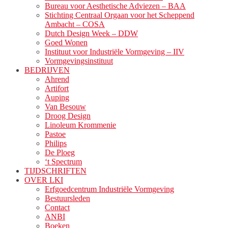
Bureau voor Aesthetische Adviezen – BAA
Stichting Centraal Orgaan voor het Scheppend
Ambacht – COSA
Dutch Design Week – DDW
Goed Wonen
Instituut voor Industriële Vormgeving – IIV
Vormgevingsinstituut
BEDRIJVEN
Ahrend
Artifort
Auping
Van Besouw
Droog Design
Linoleum Krommenie
Pastoe
Philips
De Ploeg
‘t Spectrum
TIJDSCHRIFTEN
OVER LKI
Erfgoedcentrum Industriële Vormgeving
Bestuursleden
Contact
ANBI
Boeken