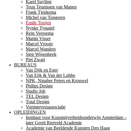
Karel Suyling
Teun Teunissen van Manen
Frank Tjepkema
Michel van Tongeren
Emile Truijen
Nynke Tynagel
Rein Veersema
Martin Visser
Marcel Vroom
Marcel Wanders
Siep Wijsenbeek
Piet Zwart
BUREAUS
Van Dijk en Eger
Van Eijk & Van der Lubbe
NPK, Ninaber Peters en Krouwel
Philips Design
Studio Job
TEL Design
Total Design
Vormgeversassociatie
OPLEIDINGEN
Instituut voor Kunstnijverheidsonderwijs Amsterdam –
later Gerrit Rietveld Academie
Academie van Beeldende Kunsten Den Haag