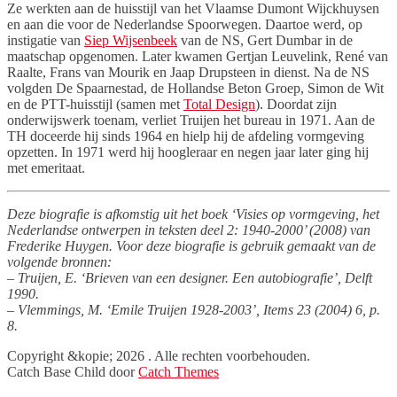
Ze werkten aan de huisstijl van het Vlaamse Dumont Wijckhuysen
en aan die voor de Nederlandse Spoorwegen. Daartoe werd, op
instigatie van
Siep Wijsenbeek
van de NS, Gert Dumbar in de
maatschap opgenomen. Later kwamen Gertjan Leuvelink, René van
Raalte, Frans van Mourik en Jaap Drupsteen in dienst. Na de NS
volgden De Spaarnestad, de Hollandse Beton Groep, Simon de Wit
en de PTT-huisstijl (samen met
Total Design
). Doordat zijn
onderwijswerk toenam, verliet Truijen het bureau in 1971. Aan de
TH doceerde hij sinds 1964 en hielp hij de afdeling vormgeving
opzetten. In 1971 werd hij hoogleraar en negen jaar later ging hij
met emeritaat.
Deze biografie is afkomstig uit het boek ‘Visies op vormgeving, het
Nederlandse ontwerpen in teksten deel 2: 1940-2000’ (2008) van
Frederike Huygen. Voor deze biografie is gebruik gemaakt van de
volgende bronnen:
– Truijen, E. ‘Brieven van een designer. Een autobiografie’, Delft
1990.
– Vlemmings, M. ‘Emile Truijen 1928-2003’, Items 23 (2004) 6, p.
8.
Facebook
Twitter
LinkedIn
Copyright &kopie; 2026
. Alle rechten voorbehouden.
Catch Base Child door
Catch Themes
Naar