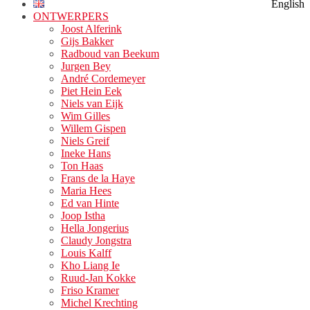
English
boven
ONTWERPERS
scrollen
Joost Alferink
Gijs Bakker
Radboud van Beekum
Jurgen Bey
André Cordemeyer
Piet Hein Eek
Niels van Eijk
Wim Gilles
Willem Gispen
Niels Greif
Ineke Hans
Ton Haas
Frans de la Haye
Maria Hees
Ed van Hinte
Joop Istha
Hella Jongerius
Claudy Jongstra
Louis Kalff
Kho Liang Ie
Ruud-Jan Kokke
Friso Kramer
Michel Krechting