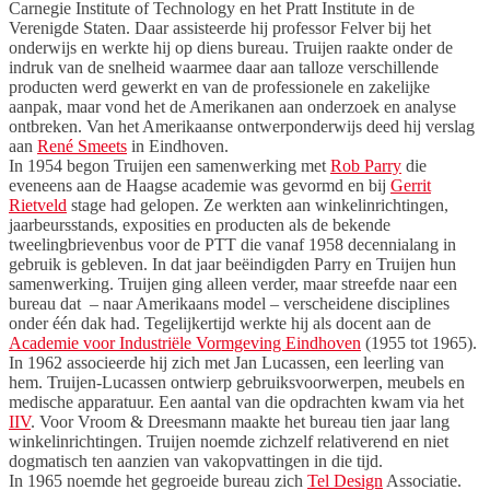
Carnegie Institute of Technology en het Pratt Institute in de
Verenigde Staten. Daar assisteerde hij professor Felver bij het
onderwijs en werkte hij op diens bureau. Truijen raakte onder de
indruk van de snelheid waarmee daar aan talloze verschillende
producten werd gewerkt en van de professionele en zakelijke
aanpak, maar vond het de Amerikanen aan onderzoek en analyse
ontbreken. Van het Amerikaanse ontwerponderwijs deed hij verslag
aan
René Smeets
in Eindhoven.
In 1954 begon Truijen een samenwerking met
Rob Parry
die
eveneens aan de Haagse academie was gevormd en bij
Gerrit
Rietveld
stage had gelopen. Ze werkten aan winkelinrichtingen,
jaarbeursstands, exposities en producten als de bekende
tweelingbrievenbus voor de PTT die vanaf 1958 decennialang in
gebruik is gebleven. In dat jaar beëindigden Parry en Truijen hun
samenwerking. Truijen ging alleen verder, maar streefde naar een
bureau dat – naar Amerikaans model – verscheidene disciplines
onder één dak had. Tegelijkertijd werkte hij als docent aan de
Academie voor Industriële Vormgeving Eindhoven
(1955 tot 1965).
In 1962 associeerde hij zich met Jan Lucassen, een leerling van
hem. Truijen-Lucassen ontwierp gebruiksvoorwerpen, meubels en
medische apparatuur. Een aantal van die opdrachten kwam via het
IIV
. Voor Vroom & Dreesmann maakte het bureau tien jaar lang
winkelinrichtingen. Truijen noemde zichzelf relativerend en niet
dogmatisch ten aanzien van vakopvattingen in die tijd.
In 1965 noemde het gegroeide bureau zich
Tel Design
Associatie.