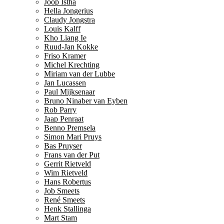
Joop Istha
Hella Jongerius
Claudy Jongstra
Louis Kalff
Kho Liang Ie
Ruud-Jan Kokke
Friso Kramer
Michel Krechting
Miriam van der Lubbe
Jan Lucassen
Paul Mijksenaar
Bruno Ninaber van Eyben
Rob Parry
Jaap Penraat
Benno Premsela
Simon Mari Pruys
Bas Pruyser
Frans van der Put
Gerrit Rietveld
Wim Rietveld
Hans Robertus
Job Smeets
René Smeets
Henk Stallinga
Mart Stam