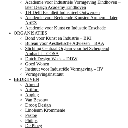
Academie voor Industriële Vormgeving Eindhoven –
later Design Academy Eindhoven
TH Delft Faculteit Industrieel Ontwerpen
Academie voor Beeldende Kunsten Arnhem – later
ArtEZ
Academie voor Kunst en Industrie Enschede
ORGANISATIES
Bond voor Kunst en Industrie – BKI
Bureau voor Aesthetische Adviezen – BAA
Stichting Centraal Orgaan voor het Scheppend
Ambacht – COSA
Dutch Design Week – DDW
Goed Wonen
Instituut voor Industriële Vormgeving – IIV
Vormgevingsinstituut
BEDRIJVEN
Ahrend
Artifort
Auping
Van Besouw
Droog Design
Linoleum Krommenie
Pastoe
Philips
De Ploeg