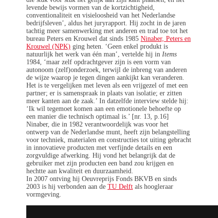
levende bewijs vormen van de kortzichtigheid,
conventionaliteit en visieloosheid van het Nederlandse
bedrijfsleven’, aldus het juryrapport. Hij zocht in de jaren
tachtig meer samenwerking met anderen en trad toe tot het
bureau Peters en Krouwel dat sinds 1985
Ninaber, Peters en
Krouwel (NPK)
ging heten. ‘Geen enkel produkt is
natuurlijk het werk van één man’, vertelde hij in
Items
1984, ‘maar zelf opdrachtgever zijn is een vorm van
autonoom (zelf)onderzoek, terwijl de inbreng van anderen
de wijze waarop je tegen dingen aankijkt kan veranderen.
Het is te vergelijken met leven als een vrijgezel of met een
partner; er is samenspraak in plaats van isolatie; er zitten
meer kanten aan de zaak.’ In datzelfde interview stelde hij:
‘Ik wil tegemoet komen aan een emotionele behoefte op
een manier die technisch optimaal is.’ [nr. 13, p.16]
Ninaber, die in 1982 verantwoordelijk was voor het
ontwerp van de Nederlandse munt, heeft zijn belangstelling
voor techniek, materialen en constructies tot uiting gebracht
in innovatieve producten met verfijnde details en een
zorgvuldige afwerking. Hij vond het belangrijk dat de
gebruiker met zijn producten een band zou krijgen en
hechtte aan kwaliteit en duurzaamheid.
In 2007 ontving hij Oeuvreprijs Fonds BKVB en sinds
2003 is hij verbonden aan de
TU Delft
als hoogleraar
vormgeving.