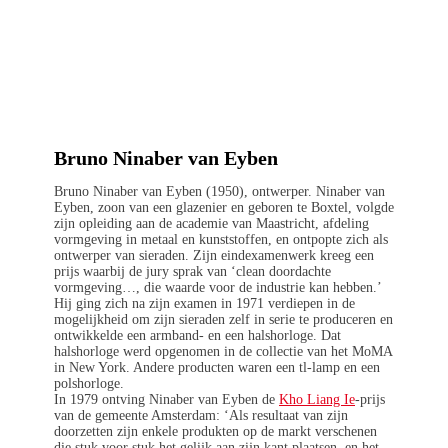
Bruno Ninaber van Eyben
Bruno Ninaber van Eyben (1950), ontwerper. Ninaber van
Eyben, zoon van een glazenier en geboren te Boxtel, volgde
zijn opleiding aan de academie van Maastricht, afdeling
vormgeving in metaal en kunststoffen, en ontpopte zich als
ontwerper van sieraden. Zijn eindexamenwerk kreeg een
prijs waarbij de jury sprak van ‘clean doordachte
vormgeving…, die waarde voor de industrie kan hebben.’
Hij ging zich na zijn examen in 1971 verdiepen in de
mogelijkheid om zijn sieraden zelf in serie te produceren en
ontwikkelde een armband- en een halshorloge. Dat
halshorloge werd opgenomen in de collectie van het MoMA
in New York. Andere producten waren een tl-lamp en een
polshorloge.
In 1979 ontving Ninaber van Eyben de
Kho Liang Ie
-prijs
van de gemeente Amsterdam: ‘Als resultaat van zijn
doorzetten zijn enkele produkten op de markt verschenen
die stuk voor stuk het gelijk aan zijn kant plaatsen, en het