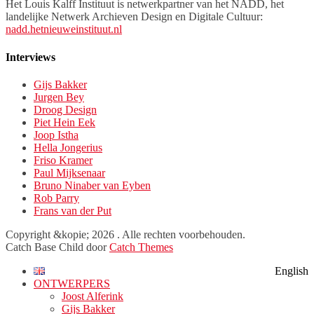
Het Louis Kalff Instituut is netwerkpartner van het NADD, het
landelijke Netwerk Archieven Design en Digitale Cultuur:
nadd.hetnieuweinstituut.nl
Interviews
Gijs Bakker
Jurgen Bey
Droog Design
Piet Hein Eek
Joop Istha
Hella Jongerius
Friso Kramer
Paul Mijksenaar
Bruno Ninaber van Eyben
Rob Parry
Frans van der Put
Facebook
Twitter
LinkedIn
Copyright &kopie; 2026
. Alle rechten voorbehouden.
Catch Base Child door
Catch Themes
Naar
English
boven
ONTWERPERS
scrollen
Joost Alferink
Gijs Bakker