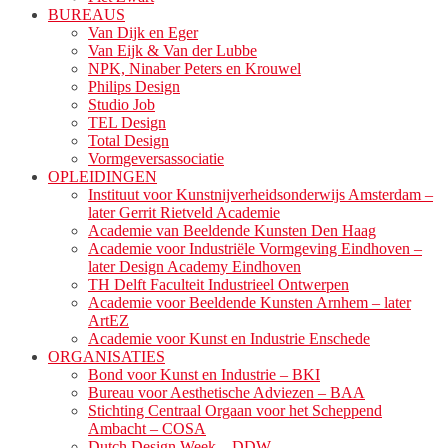
BUREAUS
Van Dijk en Eger
Van Eijk & Van der Lubbe
NPK, Ninaber Peters en Krouwel
Philips Design
Studio Job
TEL Design
Total Design
Vormgeversassociatie
OPLEIDINGEN
Instituut voor Kunstnijverheidsonderwijs Amsterdam –
later Gerrit Rietveld Academie
Academie van Beeldende Kunsten Den Haag
Academie voor Industriële Vormgeving Eindhoven –
later Design Academy Eindhoven
TH Delft Faculteit Industrieel Ontwerpen
Academie voor Beeldende Kunsten Arnhem – later
ArtEZ
Academie voor Kunst en Industrie Enschede
ORGANISATIES
Bond voor Kunst en Industrie – BKI
Bureau voor Aesthetische Adviezen – BAA
Stichting Centraal Orgaan voor het Scheppend
Ambacht – COSA
Dutch Design Week – DDW