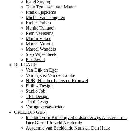
Karel Suyling
Teun Teunissen van Manen
Frank Tjepkema
Michel van Tongeren
Emile Truijen
Nynke Tynagel
Rein Veersema
Martin Visser
Marcel Vroom
Marcel Wanders
Siep Wijsenbeek
Piet Zwart
BUREAUS
Van Dijk en Eger
Van Eijk & Van der Lubbe
NPK, Ninaber Peters en Krouwel
Philips Design
Studio Job
TEL Design
Total Design
Vormgeversassociatie
OPLEIDINGEN
Instituut voor Kunstnijverheidsonderwijs Amsterdam –
later Gerrit Rietveld Academie
Academie van Beeldende Kunsten Den Haag