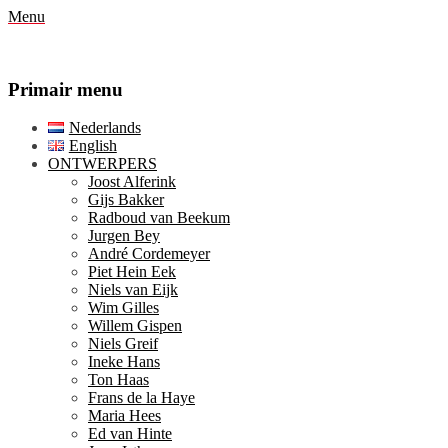
Menu
Primair menu
Ga
Nederlands
naar
English
de
ONTWERPERS
inhoud
Joost Alferink
Gijs Bakker
Radboud van Beekum
Jurgen Bey
André Cordemeyer
Piet Hein Eek
Niels van Eijk
Wim Gilles
Willem Gispen
Niels Greif
Ineke Hans
Ton Haas
Frans de la Haye
Maria Hees
Ed van Hinte