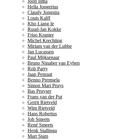
Joop Istha
Hella Jongerius
Claudy Jongstra
Louis Kalff
Kho Liang Ie
Ruud-Jan Kokke
Friso Kramer
Michel Krechting
Miriam van der Lubbe
Jan Lucassen
Paul Mijksenaar
Bruno Ninaber van Eyben
Rob Parry
Jaap Penraat
Benno Premsela
Simon Mari Pruys
Bas Pruyser
Frans van der Put
Gerrit Rietveld
Wim Rietveld
Hans Robertus
Job Smeets
René Smeets
Henk Stallinga
Mart Stam