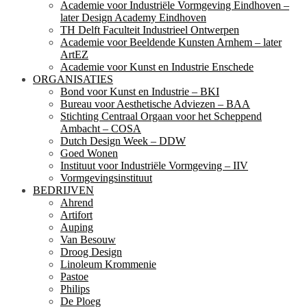
Academie voor Industriële Vormgeving Eindhoven –
later Design Academy Eindhoven
TH Delft Faculteit Industrieel Ontwerpen
Academie voor Beeldende Kunsten Arnhem – later
ArtEZ
Academie voor Kunst en Industrie Enschede
ORGANISATIES
Bond voor Kunst en Industrie – BKI
Bureau voor Aesthetische Adviezen – BAA
Stichting Centraal Orgaan voor het Scheppend
Ambacht – COSA
Dutch Design Week – DDW
Goed Wonen
Instituut voor Industriële Vormgeving – IIV
Vormgevingsinstituut
BEDRIJVEN
Ahrend
Artifort
Auping
Van Besouw
Droog Design
Linoleum Krommenie
Pastoe
Philips
De Ploeg