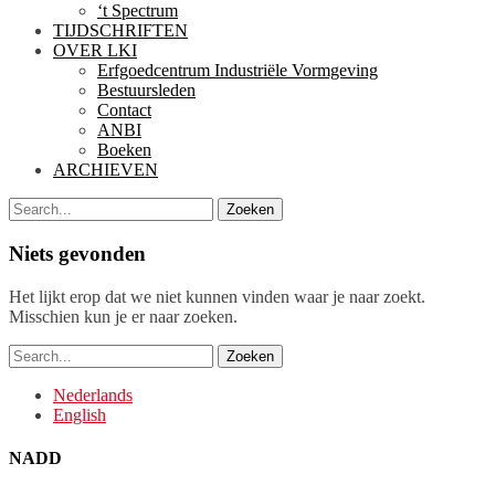
‘t Spectrum
TIJDSCHRIFTEN
OVER LKI
Erfgoedcentrum Industriële Vormgeving
Bestuursleden
Contact
ANBI
Boeken
ARCHIEVEN
Zoeken
Zoeken
naar:
Niets gevonden
Het lijkt erop dat we niet kunnen vinden waar je naar zoekt.
Misschien kun je er naar zoeken.
Zoeken
naar:
Nederlands
English
NADD