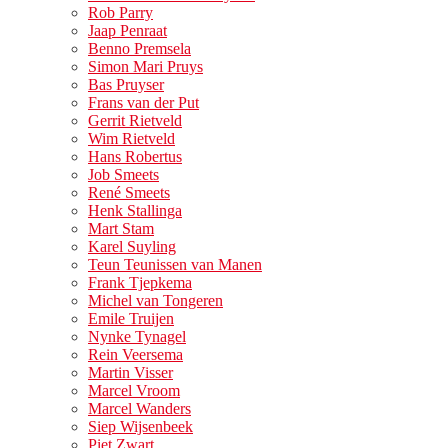
Rob Parry
Jaap Penraat
Benno Premsela
Simon Mari Pruys
Bas Pruyser
Frans van der Put
Gerrit Rietveld
Wim Rietveld
Hans Robertus
Job Smeets
René Smeets
Henk Stallinga
Mart Stam
Karel Suyling
Teun Teunissen van Manen
Frank Tjepkema
Michel van Tongeren
Emile Truijen
Nynke Tynagel
Rein Veersema
Martin Visser
Marcel Vroom
Marcel Wanders
Siep Wijsenbeek
Piet Zwart