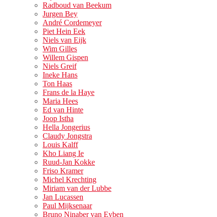
Radboud van Beekum
Jurgen Bey
André Cordemeyer
Piet Hein Eek
Niels van Eijk
Wim Gilles
Willem Gispen
Niels Greif
Ineke Hans
Ton Haas
Frans de la Haye
Maria Hees
Ed van Hinte
Joop Istha
Hella Jongerius
Claudy Jongstra
Louis Kalff
Kho Liang Ie
Ruud-Jan Kokke
Friso Kramer
Michel Krechting
Miriam van der Lubbe
Jan Lucassen
Paul Mijksenaar
Bruno Ninaber van Eyben