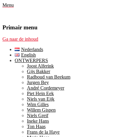
Menu
Primair menu
Ga naar de inhoud
Nederlands
English
ONTWERPERS
Joost Alferink
Gijs Bakker
Radboud van Beekum
Jurgen Bey
André Cordemeyer
Piet Hein Eek
Niels van Eijk
Wim Gilles
Willem Gispen
Niels Greif
Ineke Hans
Ton Haas
Frans de la Haye