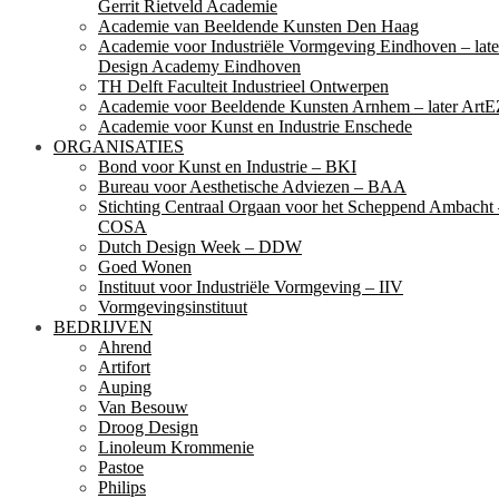
Gerrit Rietveld Academie
Academie van Beeldende Kunsten Den Haag
Academie voor Industriële Vormgeving Eindhoven – late
Design Academy Eindhoven
TH Delft Faculteit Industrieel Ontwerpen
Academie voor Beeldende Kunsten Arnhem – later ArtE
Academie voor Kunst en Industrie Enschede
ORGANISATIES
Bond voor Kunst en Industrie – BKI
Bureau voor Aesthetische Adviezen – BAA
Stichting Centraal Orgaan voor het Scheppend Ambacht
COSA
Dutch Design Week – DDW
Goed Wonen
Instituut voor Industriële Vormgeving – IIV
Vormgevingsinstituut
BEDRIJVEN
Ahrend
Artifort
Auping
Van Besouw
Droog Design
Linoleum Krommenie
Pastoe
Philips