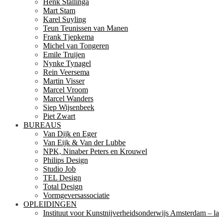
Henk Stallinga
Mart Stam
Karel Suyling
Teun Teunissen van Manen
Frank Tjepkema
Michel van Tongeren
Emile Truijen
Nynke Tynagel
Rein Veersema
Martin Visser
Marcel Vroom
Marcel Wanders
Siep Wijsenbeek
Piet Zwart
BUREAUS
Van Dijk en Eger
Van Eijk & Van der Lubbe
NPK, Ninaber Peters en Krouwel
Philips Design
Studio Job
TEL Design
Total Design
Vormgeversassociatie
OPLEIDINGEN
Instituut voor Kunstnijverheidsonderwijs Amsterdam – la