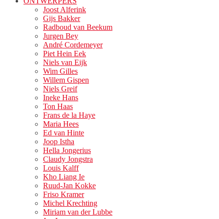
ONTWERPERS
Joost Alferink
Gijs Bakker
Radboud van Beekum
Jurgen Bey
André Cordemeyer
Piet Hein Eek
Niels van Eijk
Wim Gilles
Willem Gispen
Niels Greif
Ineke Hans
Ton Haas
Frans de la Haye
Maria Hees
Ed van Hinte
Joop Istha
Hella Jongerius
Claudy Jongstra
Louis Kalff
Kho Liang Ie
Ruud-Jan Kokke
Friso Kramer
Michel Krechting
Miriam van der Lubbe