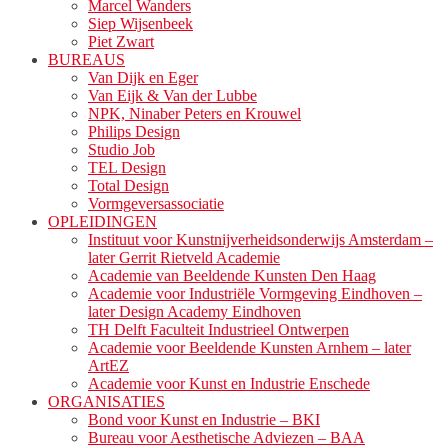
Marcel Wanders
Siep Wijsenbeek
Piet Zwart
BUREAUS
Van Dijk en Eger
Van Eijk & Van der Lubbe
NPK, Ninaber Peters en Krouwel
Philips Design
Studio Job
TEL Design
Total Design
Vormgeversassociatie
OPLEIDINGEN
Instituut voor Kunstnijverheidsonderwijs Amsterdam –
later Gerrit Rietveld Academie
Academie van Beeldende Kunsten Den Haag
Academie voor Industriële Vormgeving Eindhoven –
later Design Academy Eindhoven
TH Delft Faculteit Industrieel Ontwerpen
Academie voor Beeldende Kunsten Arnhem – later
ArtEZ
Academie voor Kunst en Industrie Enschede
ORGANISATIES
Bond voor Kunst en Industrie – BKI
Bureau voor Aesthetische Adviezen – BAA