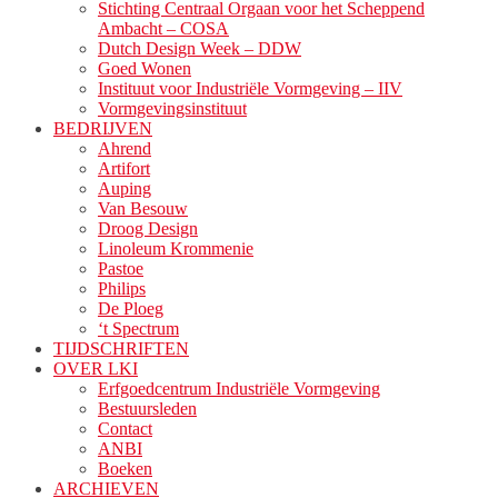
Stichting Centraal Orgaan voor het Scheppend
Ambacht – COSA
Dutch Design Week – DDW
Goed Wonen
Instituut voor Industriële Vormgeving – IIV
Vormgevingsinstituut
BEDRIJVEN
Ahrend
Artifort
Auping
Van Besouw
Droog Design
Linoleum Krommenie
Pastoe
Philips
De Ploeg
‘t Spectrum
TIJDSCHRIFTEN
OVER LKI
Erfgoedcentrum Industriële Vormgeving
Bestuursleden
Contact
ANBI
Boeken
ARCHIEVEN