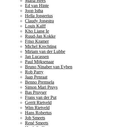
Maria Hees
Ed van Hinte
Joop Istha
Hella Jongerius
Claudy Jongstra
Louis Kalff
Kho Liang Ie
Ruud-Jan Kokke
Friso Kramer
Michel Krechting
Miriam van der Lubbe
Jan Lucassen
Paul Mijksenaar
Bruno Ninaber van Eyben
Rob Parry
Jaap Penraat
Benno Premsela
Simon Mari Pruys
Bas Pruyser
Frans van der Put
Gerrit Rietveld
Wim Rietveld
Hans Robertus
Job Smeets
René Smeets