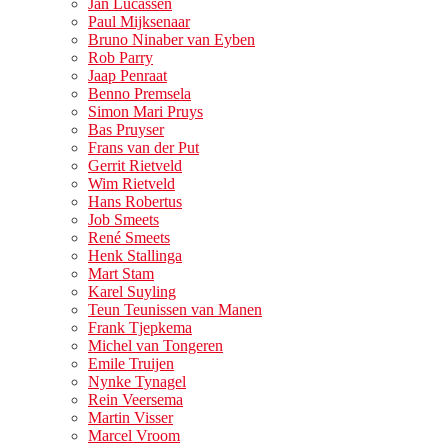
Jan Lucassen
Paul Mijksenaar
Bruno Ninaber van Eyben
Rob Parry
Jaap Penraat
Benno Premsela
Simon Mari Pruys
Bas Pruyser
Frans van der Put
Gerrit Rietveld
Wim Rietveld
Hans Robertus
Job Smeets
René Smeets
Henk Stallinga
Mart Stam
Karel Suyling
Teun Teunissen van Manen
Frank Tjepkema
Michel van Tongeren
Emile Truijen
Nynke Tynagel
Rein Veersema
Martin Visser
Marcel Vroom