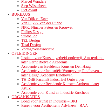
Marcel Wanders
Siep Wijsenbeek
Piet Zwart
BUREAUS
Van Dijk en Eger
Van Eijk & Van der Lubbe
NPK, Ninaber Peters en Krouwel
Philips Design
Studio Job
TEL Design
Total Design
Vormgeversassociatie
OPLEIDINGEN
Instituut voor Kunstnijverheidsonderwijs Amsterdam –
later Gerrit Rietveld Academie
Academie van Beeldende Kunsten Den Haag
Academie voor Industriële Vormgeving Eindhoven –
later Design Academy Eindhoven
TH Delft Faculteit Industrieel Ontwerpen
Academie voor Beeldende Kunsten Arnhem – later
ArtEZ
Academie voor Kunst en Industrie Enschede
ORGANISATIES
Bond voor Kunst en Industrie – BKI
Bureau voor Aesthetische Adviezen – BAA