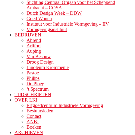
Stichting Centraal Orgaan voor het Scheppend
Ambacht – COSA
Dutch Design Week – DDW
Goed Wonen
Instituut voor Industriële Vormgeving – IIV
Vormgevingsinstituut
BEDRIJVEN
Ahrend
Artifort
Auping
Van Besouw
Droog Design
Linoleum Krommenie
Pastoe
Philips
De Ploeg
‘t Spectrum
TIJDSCHRIFTEN
OVER LKI
Erfgoedcentrum Industriële Vormgeving
Bestuursleden
Contact
ANBI
Boeken
ARCHIEVEN