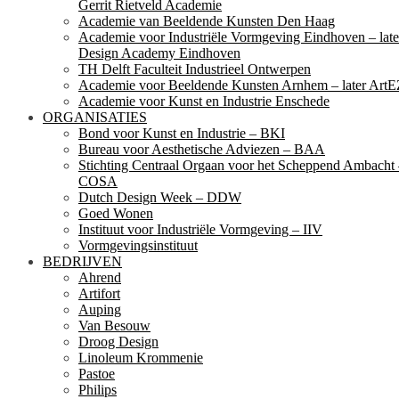
Gerrit Rietveld Academie
Academie van Beeldende Kunsten Den Haag
Academie voor Industriële Vormgeving Eindhoven – late
Design Academy Eindhoven
TH Delft Faculteit Industrieel Ontwerpen
Academie voor Beeldende Kunsten Arnhem – later ArtE
Academie voor Kunst en Industrie Enschede
ORGANISATIES
Bond voor Kunst en Industrie – BKI
Bureau voor Aesthetische Adviezen – BAA
Stichting Centraal Orgaan voor het Scheppend Ambacht
COSA
Dutch Design Week – DDW
Goed Wonen
Instituut voor Industriële Vormgeving – IIV
Vormgevingsinstituut
BEDRIJVEN
Ahrend
Artifort
Auping
Van Besouw
Droog Design
Linoleum Krommenie
Pastoe
Philips