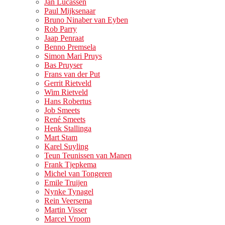
Jan Lucassen
Paul Mijksenaar
Bruno Ninaber van Eyben
Rob Parry
Jaap Penraat
Benno Premsela
Simon Mari Pruys
Bas Pruyser
Frans van der Put
Gerrit Rietveld
Wim Rietveld
Hans Robertus
Job Smeets
René Smeets
Henk Stallinga
Mart Stam
Karel Suyling
Teun Teunissen van Manen
Frank Tjepkema
Michel van Tongeren
Emile Truijen
Nynke Tynagel
Rein Veersema
Martin Visser
Marcel Vroom