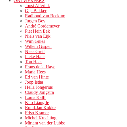
ONTWERPERS
Joost Alferink
Gijs Bakker
Radboud van Beekum
Jurgen Bey
André Cordemeyer
Piet Hein Eek
Niels van Eijk
Wim Gilles
Willem Gispen
Niels Greif
Ineke Hans
Ton Haas
Frans de la Haye
Maria Hees
Ed van Hinte
Joop Istha
Hella Jongerius
Claudy Jongstra
Louis Kalff
Kho Liang Ie
Ruud-Jan Kokke
Friso Kramer
Michel Krechting
Miriam van der Lubbe