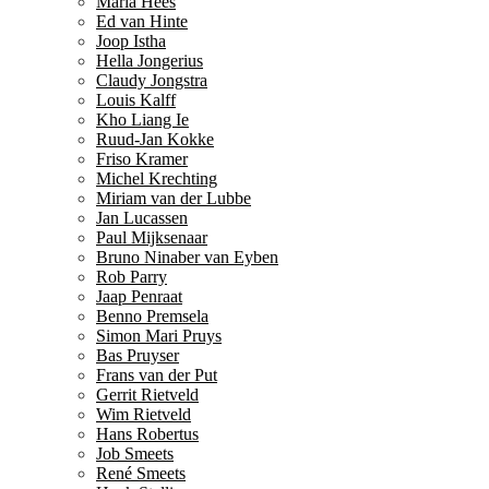
Maria Hees
Ed van Hinte
Joop Istha
Hella Jongerius
Claudy Jongstra
Louis Kalff
Kho Liang Ie
Ruud-Jan Kokke
Friso Kramer
Michel Krechting
Miriam van der Lubbe
Jan Lucassen
Paul Mijksenaar
Bruno Ninaber van Eyben
Rob Parry
Jaap Penraat
Benno Premsela
Simon Mari Pruys
Bas Pruyser
Frans van der Put
Gerrit Rietveld
Wim Rietveld
Hans Robertus
Job Smeets
René Smeets