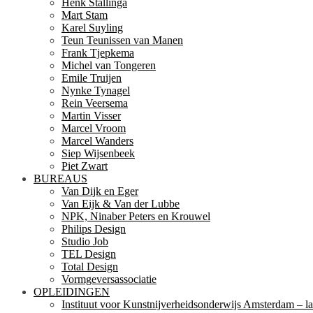
Henk Stallinga
Mart Stam
Karel Suyling
Teun Teunissen van Manen
Frank Tjepkema
Michel van Tongeren
Emile Truijen
Nynke Tynagel
Rein Veersema
Martin Visser
Marcel Vroom
Marcel Wanders
Siep Wijsenbeek
Piet Zwart
BUREAUS
Van Dijk en Eger
Van Eijk & Van der Lubbe
NPK, Ninaber Peters en Krouwel
Philips Design
Studio Job
TEL Design
Total Design
Vormgeversassociatie
OPLEIDINGEN
Instituut voor Kunstnijverheidsonderwijs Amsterdam – la