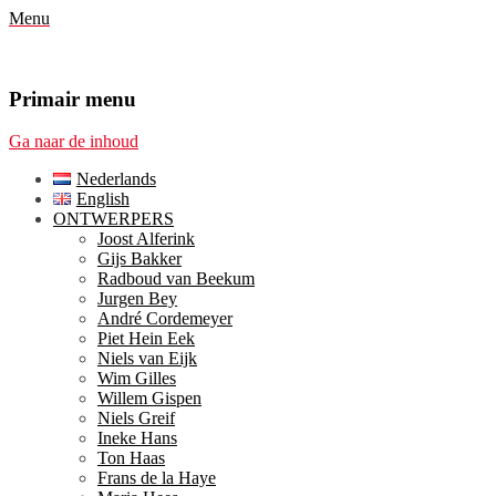
Menu
Primair menu
Ga naar de inhoud
Nederlands
English
ONTWERPERS
Joost Alferink
Gijs Bakker
Radboud van Beekum
Jurgen Bey
André Cordemeyer
Piet Hein Eek
Niels van Eijk
Wim Gilles
Willem Gispen
Niels Greif
Ineke Hans
Ton Haas
Frans de la Haye