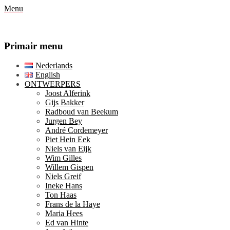
Menu
Primair menu
Ga
Nederlands
naar
English
de
ONTWERPERS
inhoud
Joost Alferink
Gijs Bakker
Radboud van Beekum
Jurgen Bey
André Cordemeyer
Piet Hein Eek
Niels van Eijk
Wim Gilles
Willem Gispen
Niels Greif
Ineke Hans
Ton Haas
Frans de la Haye
Maria Hees
Ed van Hinte