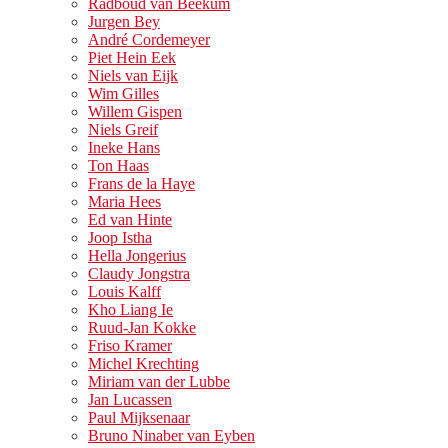
Radboud van Beekum
Jurgen Bey
André Cordemeyer
Piet Hein Eek
Niels van Eijk
Wim Gilles
Willem Gispen
Niels Greif
Ineke Hans
Ton Haas
Frans de la Haye
Maria Hees
Ed van Hinte
Joop Istha
Hella Jongerius
Claudy Jongstra
Louis Kalff
Kho Liang Ie
Ruud-Jan Kokke
Friso Kramer
Michel Krechting
Miriam van der Lubbe
Jan Lucassen
Paul Mijksenaar
Bruno Ninaber van Eyben