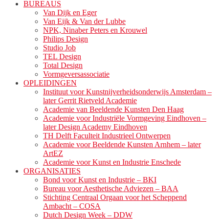
BUREAUS
Van Dijk en Eger
Van Eijk & Van der Lubbe
NPK, Ninaber Peters en Krouwel
Philips Design
Studio Job
TEL Design
Total Design
Vormgeversassociatie
OPLEIDINGEN
Instituut voor Kunstnijverheidsonderwijs Amsterdam –
later Gerrit Rietveld Academie
Academie van Beeldende Kunsten Den Haag
Academie voor Industriële Vormgeving Eindhoven –
later Design Academy Eindhoven
TH Delft Faculteit Industrieel Ontwerpen
Academie voor Beeldende Kunsten Arnhem – later
ArtEZ
Academie voor Kunst en Industrie Enschede
ORGANISATIES
Bond voor Kunst en Industrie – BKI
Bureau voor Aesthetische Adviezen – BAA
Stichting Centraal Orgaan voor het Scheppend
Ambacht – COSA
Dutch Design Week – DDW