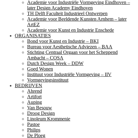
Academie voor Industriële Vormgeving Eindhoven –
later Design Academy Eindhoven
TH Delft Faculteit Industrieel Ontwerpen
Academie voor Beeldende Kunsten Arnhem – later
ArtEZ
Academie voor Kunst en Industrie Enschede
ORGANISATIES
Bond voor Kunst en Industrie – BKI
Bureau voor Aesthetische Adviezen – BAA
Stichting Centraal Orgaan voor het Scheppend
Ambacht – COSA
Dutch Design Week – DDW
Goed Wonen
Instituut voor Industriële Vormgeving – IIV
Vormgevingsinstituut
BEDRIJVEN
Ahrend
Artifort
Auping
Van Besouw
Droog Design
Linoleum Krommenie
Pastoe
Philips
De Ploeg