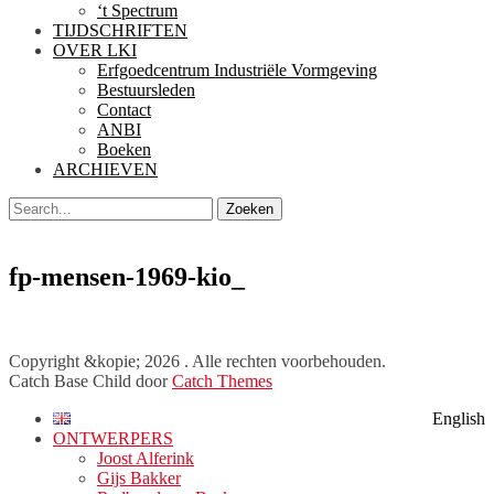
‘t Spectrum
TIJDSCHRIFTEN
OVER LKI
Erfgoedcentrum Industriële Vormgeving
Bestuursleden
Contact
ANBI
Boeken
ARCHIEVEN
Zoeken
Zoeken
naar:
fp-mensen-1969-kio_
Facebook
Twitter
LinkedIn
Copyright &kopie; 2026
. Alle rechten voorbehouden.
Catch Base Child door
Catch Themes
Naar
English
boven
ONTWERPERS
scrollen
Joost Alferink
Gijs Bakker