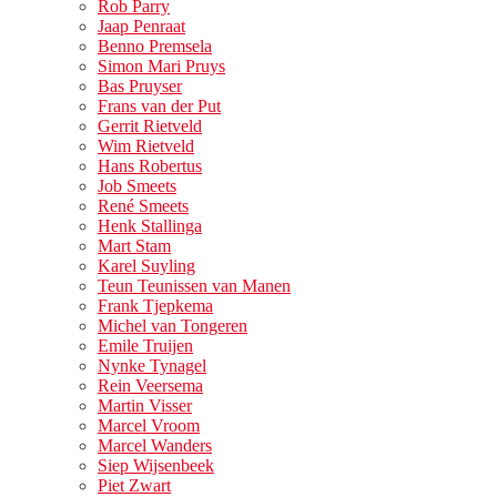
Rob Parry
Jaap Penraat
Benno Premsela
Simon Mari Pruys
Bas Pruyser
Frans van der Put
Gerrit Rietveld
Wim Rietveld
Hans Robertus
Job Smeets
René Smeets
Henk Stallinga
Mart Stam
Karel Suyling
Teun Teunissen van Manen
Frank Tjepkema
Michel van Tongeren
Emile Truijen
Nynke Tynagel
Rein Veersema
Martin Visser
Marcel Vroom
Marcel Wanders
Siep Wijsenbeek
Piet Zwart