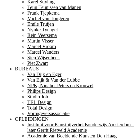
Karel Suyling
Teun Teunissen van Manen
Frank Tjepkema
Michel van Tongeren
Emile Truijen
Nynke Tynagel
Rein Veersema
Martin Visser
Marcel Vroom
Marcel Wanders
Siep Wijsenbeek
Piet Zwart
BUREAUS
Van Dijk en Eger
Van Eijk & Van der Lubbe
NPK, Ninaber Peters en Krouwel
Philips Design
Studio Job
TEL Design
Total Design
Vormgeversassociatie
OPLEIDINGEN
Instituut voor Kunstnijverheidsonderwijs Amsterdam –
later Gerrit Rietveld Academie
Academie van Beeldende Kunsten Den Haag