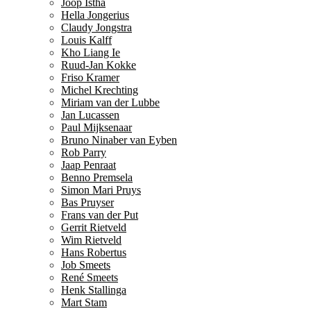
Joop Istha
Hella Jongerius
Claudy Jongstra
Louis Kalff
Kho Liang Ie
Ruud-Jan Kokke
Friso Kramer
Michel Krechting
Miriam van der Lubbe
Jan Lucassen
Paul Mijksenaar
Bruno Ninaber van Eyben
Rob Parry
Jaap Penraat
Benno Premsela
Simon Mari Pruys
Bas Pruyser
Frans van der Put
Gerrit Rietveld
Wim Rietveld
Hans Robertus
Job Smeets
René Smeets
Henk Stallinga
Mart Stam