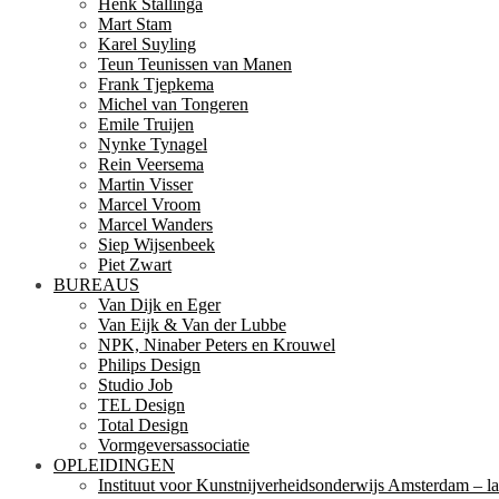
Henk Stallinga
Mart Stam
Karel Suyling
Teun Teunissen van Manen
Frank Tjepkema
Michel van Tongeren
Emile Truijen
Nynke Tynagel
Rein Veersema
Martin Visser
Marcel Vroom
Marcel Wanders
Siep Wijsenbeek
Piet Zwart
BUREAUS
Van Dijk en Eger
Van Eijk & Van der Lubbe
NPK, Ninaber Peters en Krouwel
Philips Design
Studio Job
TEL Design
Total Design
Vormgeversassociatie
OPLEIDINGEN
Instituut voor Kunstnijverheidsonderwijs Amsterdam – la