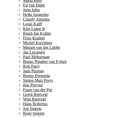
Maria Hees
Ed van Hinte
Joop Istha
Hella Jongerius
Claudy Jongstra
Louis Kalff
Kho Liang Ie
Ruud-Jan Kokke
Friso Kramer
Michel Krechting
Miriam van der Lubbe
Jan Lucassen
Paul Mijksenaar
Bruno Ninaber van Eyben
Rob Parry
Jaap Penraat
Benno Premsela
Simon Mari Pruys
Bas Pruyser
Frans van der Put
Gerrit Rietveld
Wim Rietveld
Hans Robertus
Job Smeets
René Smeets