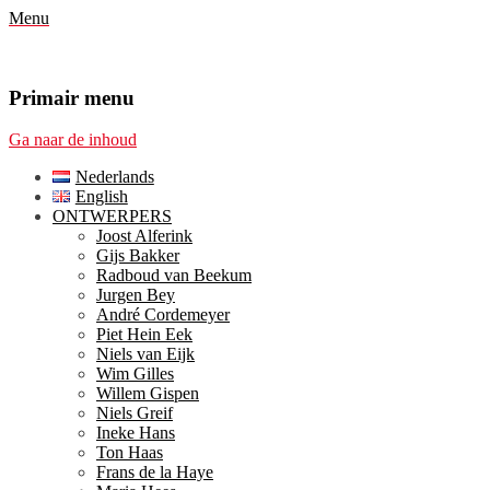
Menu
Primair menu
Ga naar de inhoud
Nederlands
English
ONTWERPERS
Joost Alferink
Gijs Bakker
Radboud van Beekum
Jurgen Bey
André Cordemeyer
Piet Hein Eek
Niels van Eijk
Wim Gilles
Willem Gispen
Niels Greif
Ineke Hans
Ton Haas
Frans de la Haye