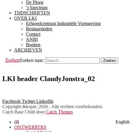
De Ploeg
‘t Spectrum
TIJDSCHRIFTEN
OVER LKI
Erfgoedcentrum Industriële Vormgeving
Bestuursleden
Contact
ANBI
Boeken
ARCHIEVEN
Zoeken
Zoeken naar:
LKI header ClaudyJonstra_02
Facebook
Twitter
LinkedIn
Copyright &kopie; 2026
. Alle rechten voorbehouden.
Catch Base Child door
Catch Themes
English
ONTWERPERS