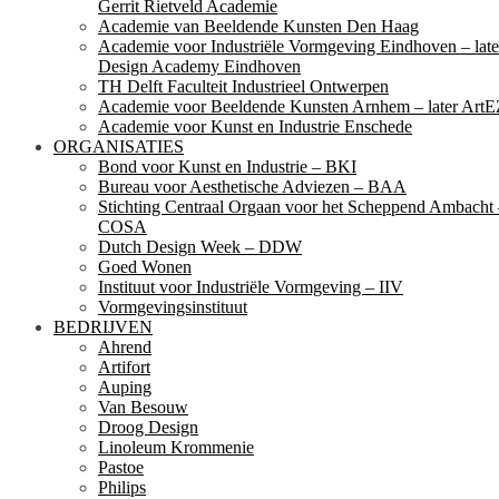
Gerrit Rietveld Academie
Academie van Beeldende Kunsten Den Haag
Academie voor Industriële Vormgeving Eindhoven – late
Design Academy Eindhoven
TH Delft Faculteit Industrieel Ontwerpen
Academie voor Beeldende Kunsten Arnhem – later ArtE
Academie voor Kunst en Industrie Enschede
ORGANISATIES
Bond voor Kunst en Industrie – BKI
Bureau voor Aesthetische Adviezen – BAA
Stichting Centraal Orgaan voor het Scheppend Ambacht
COSA
Dutch Design Week – DDW
Goed Wonen
Instituut voor Industriële Vormgeving – IIV
Vormgevingsinstituut
BEDRIJVEN
Ahrend
Artifort
Auping
Van Besouw
Droog Design
Linoleum Krommenie
Pastoe
Philips