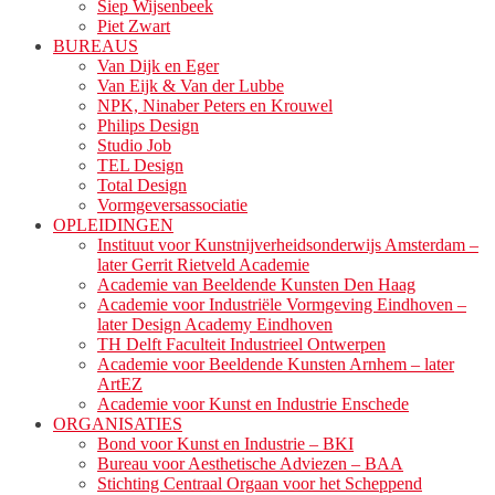
Siep Wijsenbeek
Piet Zwart
BUREAUS
Van Dijk en Eger
Van Eijk & Van der Lubbe
NPK, Ninaber Peters en Krouwel
Philips Design
Studio Job
TEL Design
Total Design
Vormgeversassociatie
OPLEIDINGEN
Instituut voor Kunstnijverheidsonderwijs Amsterdam –
later Gerrit Rietveld Academie
Academie van Beeldende Kunsten Den Haag
Academie voor Industriële Vormgeving Eindhoven –
later Design Academy Eindhoven
TH Delft Faculteit Industrieel Ontwerpen
Academie voor Beeldende Kunsten Arnhem – later
ArtEZ
Academie voor Kunst en Industrie Enschede
ORGANISATIES
Bond voor Kunst en Industrie – BKI
Bureau voor Aesthetische Adviezen – BAA
Stichting Centraal Orgaan voor het Scheppend