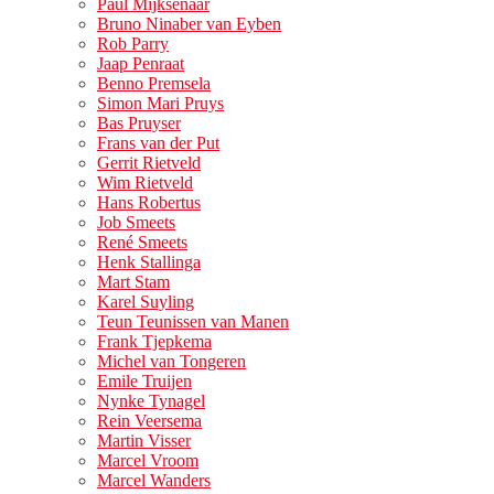
Paul Mijksenaar
Bruno Ninaber van Eyben
Rob Parry
Jaap Penraat
Benno Premsela
Simon Mari Pruys
Bas Pruyser
Frans van der Put
Gerrit Rietveld
Wim Rietveld
Hans Robertus
Job Smeets
René Smeets
Henk Stallinga
Mart Stam
Karel Suyling
Teun Teunissen van Manen
Frank Tjepkema
Michel van Tongeren
Emile Truijen
Nynke Tynagel
Rein Veersema
Martin Visser
Marcel Vroom
Marcel Wanders