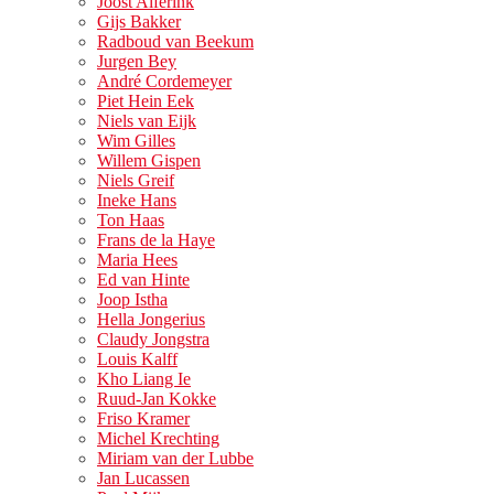
Joost Alferink
Gijs Bakker
Radboud van Beekum
Jurgen Bey
André Cordemeyer
Piet Hein Eek
Niels van Eijk
Wim Gilles
Willem Gispen
Niels Greif
Ineke Hans
Ton Haas
Frans de la Haye
Maria Hees
Ed van Hinte
Joop Istha
Hella Jongerius
Claudy Jongstra
Louis Kalff
Kho Liang Ie
Ruud-Jan Kokke
Friso Kramer
Michel Krechting
Miriam van der Lubbe
Jan Lucassen