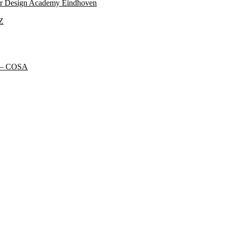
ter Design Academy Eindhoven
Z
t – COSA