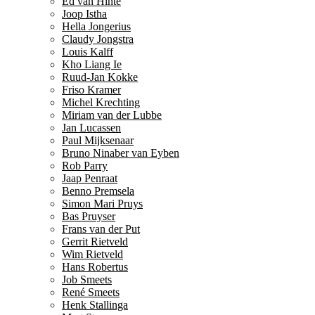
Ed van Hinte
Joop Istha
Hella Jongerius
Claudy Jongstra
Louis Kalff
Kho Liang Ie
Ruud-Jan Kokke
Friso Kramer
Michel Krechting
Miriam van der Lubbe
Jan Lucassen
Paul Mijksenaar
Bruno Ninaber van Eyben
Rob Parry
Jaap Penraat
Benno Premsela
Simon Mari Pruys
Bas Pruyser
Frans van der Put
Gerrit Rietveld
Wim Rietveld
Hans Robertus
Job Smeets
René Smeets
Henk Stallinga