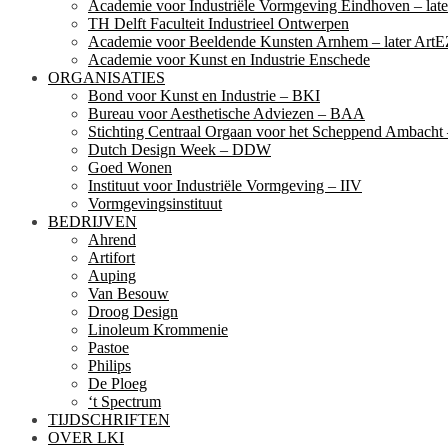
Academie voor Industriële Vormgeving Eindhoven – la
TH Delft Faculteit Industrieel Ontwerpen
Academie voor Beeldende Kunsten Arnhem – later ArtE
Academie voor Kunst en Industrie Enschede
ORGANISATIES
Bond voor Kunst en Industrie – BKI
Bureau voor Aesthetische Adviezen – BAA
Stichting Centraal Orgaan voor het Scheppend Ambach
Dutch Design Week – DDW
Goed Wonen
Instituut voor Industriële Vormgeving – IIV
Vormgevingsinstituut
BEDRIJVEN
Ahrend
Artifort
Auping
Van Besouw
Droog Design
Linoleum Krommenie
Pastoe
Philips
De Ploeg
‘t Spectrum
TIJDSCHRIFTEN
OVER LKI