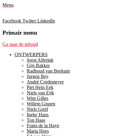
Menu
Facebook
Twitter
LinkedIn
Primair menu
Ga naar de inhoud
ONTWERPERS
Joost Alferink
Gijs Bakker
Radboud van Beekum
Jurgen Bey
André Cordemeyer
Piet Hein Eek
Niels van Eijk
Wim Gilles
Willem Gispen
Niels Greif
Ineke Hans
Ton Haas
Frans de la Haye
Maria Hees