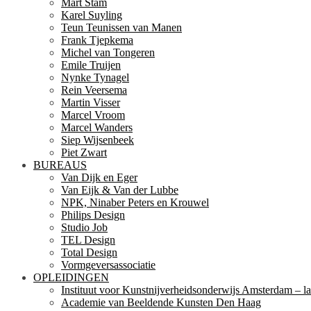
Mart Stam
Karel Suyling
Teun Teunissen van Manen
Frank Tjepkema
Michel van Tongeren
Emile Truijen
Nynke Tynagel
Rein Veersema
Martin Visser
Marcel Vroom
Marcel Wanders
Siep Wijsenbeek
Piet Zwart
BUREAUS
Van Dijk en Eger
Van Eijk & Van der Lubbe
NPK, Ninaber Peters en Krouwel
Philips Design
Studio Job
TEL Design
Total Design
Vormgeversassociatie
OPLEIDINGEN
Instituut voor Kunstnijverheidsonderwijs Amsterdam – la
Academie van Beeldende Kunsten Den Haag