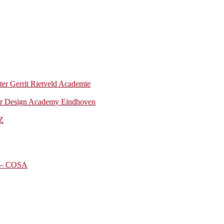
ter Gerrit Rietveld Academie
ter Design Academy Eindhoven
Z
t – COSA