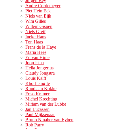
Jurgen Bey
André Cordemeyer
Piet Hein Eek
Niels van Eijk
Wim Gilles
Willem Gispen
Niels Greif
Ineke Hans
Ton Haas
Frans de la Haye
Maria Hees
Ed van Hinte
Joop Istha
Hella Jongerius
Claudy Jongstra
Louis Kalff
Kho Liang Ie
Ruud-Jan Kokke
Friso Kramer
Michel Krechting
Miriam van der Lubbe
Jan Lucassen
Paul Mijksenaar
Bruno Ninaber van Eyben
Rob Parry