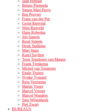
Jaap Penraat
Benno Premsela
Simon Mari Pruys
Bas Pruyser
Frans van der Put
Gerrit Rietveld
Wim Rietveld
Hans Robertus
Job Smeets
René Smeets
Henk Stallinga
Mart Stam
Karel Suyling
Teun Teunissen van Manen
Frank Tjepkema
Michel van Tongeren
Emile Truijen
Nynke Tynagel
Rein Veersema
Martin Visser
Marcel Vroom
Marcel Wanders
Siep Wijsenbeek
Piet Zwart
BUREAUS