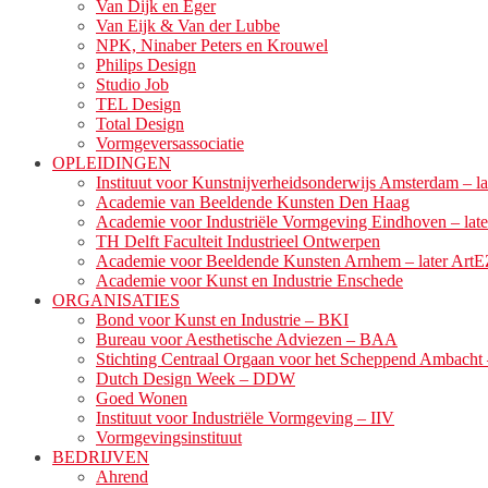
Van Dijk en Eger
Van Eijk & Van der Lubbe
NPK, Ninaber Peters en Krouwel
Philips Design
Studio Job
TEL Design
Total Design
Vormgeversassociatie
OPLEIDINGEN
Instituut voor Kunstnijverheidsonderwijs Amsterdam – la
Academie van Beeldende Kunsten Den Haag
Academie voor Industriële Vormgeving Eindhoven – la
TH Delft Faculteit Industrieel Ontwerpen
Academie voor Beeldende Kunsten Arnhem – later ArtE
Academie voor Kunst en Industrie Enschede
ORGANISATIES
Bond voor Kunst en Industrie – BKI
Bureau voor Aesthetische Adviezen – BAA
Stichting Centraal Orgaan voor het Scheppend Ambach
Dutch Design Week – DDW
Goed Wonen
Instituut voor Industriële Vormgeving – IIV
Vormgevingsinstituut
BEDRIJVEN
Ahrend