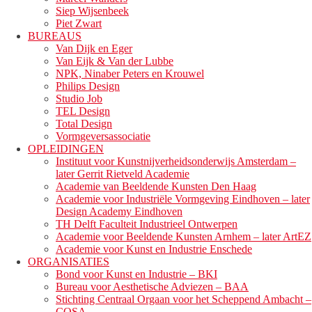
Siep Wijsenbeek
Piet Zwart
BUREAUS
Van Dijk en Eger
Van Eijk & Van der Lubbe
NPK, Ninaber Peters en Krouwel
Philips Design
Studio Job
TEL Design
Total Design
Vormgeversassociatie
OPLEIDINGEN
Instituut voor Kunstnijverheidsonderwijs Amsterdam –
later Gerrit Rietveld Academie
Academie van Beeldende Kunsten Den Haag
Academie voor Industriële Vormgeving Eindhoven – later
Design Academy Eindhoven
TH Delft Faculteit Industrieel Ontwerpen
Academie voor Beeldende Kunsten Arnhem – later ArtEZ
Academie voor Kunst en Industrie Enschede
ORGANISATIES
Bond voor Kunst en Industrie – BKI
Bureau voor Aesthetische Adviezen – BAA
Stichting Centraal Orgaan voor het Scheppend Ambacht –
COSA