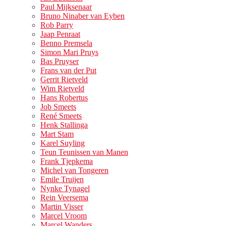
Paul Mijksenaar
Bruno Ninaber van Eyben
Rob Parry
Jaap Penraat
Benno Premsela
Simon Mari Pruys
Bas Pruyser
Frans van der Put
Gerrit Rietveld
Wim Rietveld
Hans Robertus
Job Smeets
René Smeets
Henk Stallinga
Mart Stam
Karel Suyling
Teun Teunissen van Manen
Frank Tjepkema
Michel van Tongeren
Emile Truijen
Nynke Tynagel
Rein Veersema
Martin Visser
Marcel Vroom
Marcel Wanders