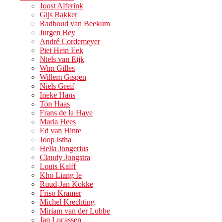
Joost Alferink
Gijs Bakker
Radboud van Beekum
Jurgen Bey
André Cordemeyer
Piet Hein Eek
Niels van Eijk
Wim Gilles
Willem Gispen
Niels Greif
Ineke Hans
Ton Haas
Frans de la Haye
Maria Hees
Ed van Hinte
Joop Istha
Hella Jongerius
Claudy Jongstra
Louis Kalff
Kho Liang Ie
Ruud-Jan Kokke
Friso Kramer
Michel Krechting
Miriam van der Lubbe
Jan Lucassen