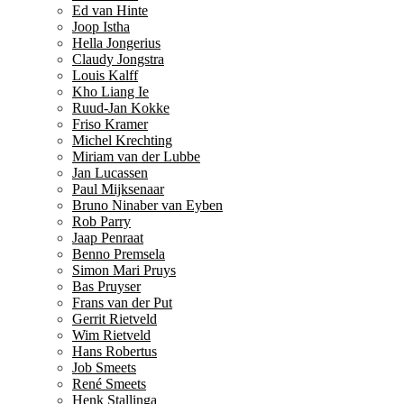
Ed van Hinte
Joop Istha
Hella Jongerius
Claudy Jongstra
Louis Kalff
Kho Liang Ie
Ruud-Jan Kokke
Friso Kramer
Michel Krechting
Miriam van der Lubbe
Jan Lucassen
Paul Mijksenaar
Bruno Ninaber van Eyben
Rob Parry
Jaap Penraat
Benno Premsela
Simon Mari Pruys
Bas Pruyser
Frans van der Put
Gerrit Rietveld
Wim Rietveld
Hans Robertus
Job Smeets
René Smeets
Henk Stallinga