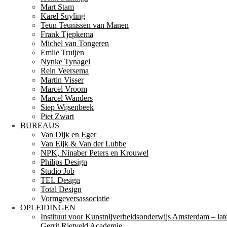
Mart Stam
Karel Suyling
Teun Teunissen van Manen
Frank Tjepkema
Michel van Tongeren
Emile Truijen
Nynke Tynagel
Rein Veersema
Martin Visser
Marcel Vroom
Marcel Wanders
Siep Wijsenbeek
Piet Zwart
BUREAUS
Van Dijk en Eger
Van Eijk & Van der Lubbe
NPK, Ninaber Peters en Krouwel
Philips Design
Studio Job
TEL Design
Total Design
Vormgeversassociatie
OPLEIDINGEN
Instituut voor Kunstnijverheidsonderwijs Amsterdam – lat
Gerrit Rietveld Academie