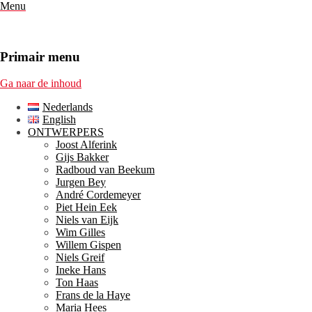
Menu
Primair menu
Ga naar de inhoud
Nederlands
English
ONTWERPERS
Joost Alferink
Gijs Bakker
Radboud van Beekum
Jurgen Bey
André Cordemeyer
Piet Hein Eek
Niels van Eijk
Wim Gilles
Willem Gispen
Niels Greif
Ineke Hans
Ton Haas
Frans de la Haye
Maria Hees