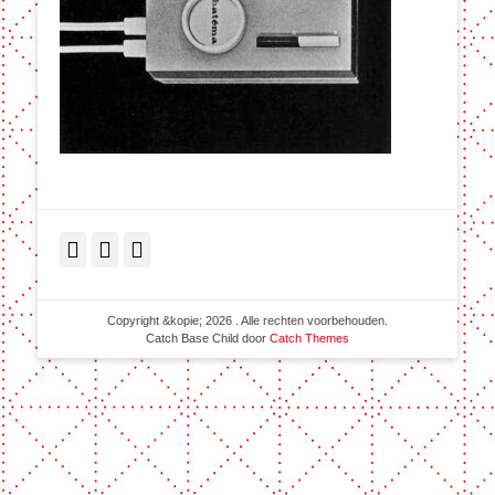
Facebook
Twitter
LinkedIn
Copyright &kopie; 2026
. Alle rechten voorbehouden.
Catch Base Child door
Catch Themes